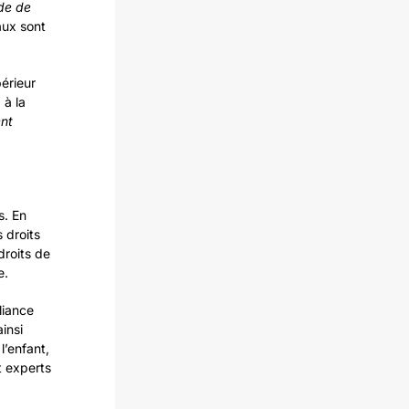
ude de
aux sont
érieur
à la
nt
s. En
 droits
droits de
e.
liance
insi
l’enfant,
t experts