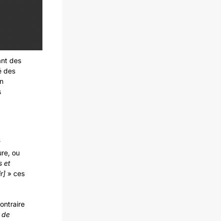
ant des
té des
en
s
t
ture, ou
s et
ir]
» ces
contraire
n de