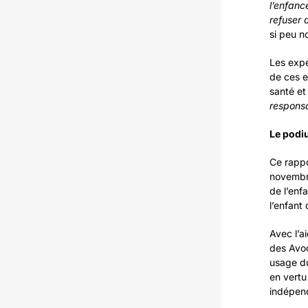
l’enfanc
refuser 
si peu n
Les expe
de ces en
santé et
responsa
Le podi
Ce rappo
novembre
de l’enf
l’enfant 
Avec l’a
des Avoc
usage du 
en vertu
indépen