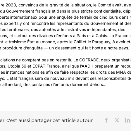
re 2023, convaincu de la gravité de la situation, le Comité avait, av
du Gouvernement français et dans la plus stricte confidentialité, dép
erts internationaux pour une enquête de terrain de cinq jours dans 
s experts y ont rencontré les représentants du Gouvernement et de
ités territoriales, des autorités administratives indépendantes, des
ons, et surtout des dizaines d’enfants à Paris et à Calais. La France 
 le troisième État au monde, après le Chili et le Paraguay, à avoir éte
e procédure d’enquête — un classement qui fait honte à notre pays.
ciations ne comptent pas en rester là. Le COFRADE, deux organisat
tes, Utopia 56 et ECPAT France, ainsi que l’AADH préparent un recou
des instances nationales afin de faire respecter les droits des MNA d
ys. L’État français sera de nouveau mis devant ses responsabilités d
 attendant, des centaines d’enfants dormiront dehors…
r, c'est aussi partager cet article autour
Facebook
X