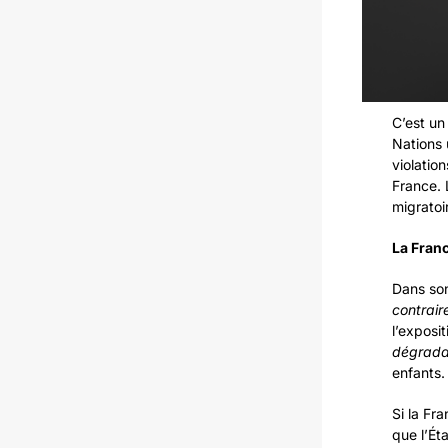
C’est un 
Nations 
violatio
France. 
migratoi
La Fran
Dans son
contraire
l’exposit
dégrad
enfants.
Si la Fr
que l’Ét