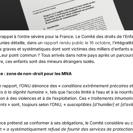
rappel à l’ordre sévère pour la France. Le Comité des droits de l’Enf
unies détaille, dans un
rapport rendu public le 16 octobre
, l’intégrali
ns graves et systématiques dont sont victimes des milliers d’enfants 
Leur point commun ? Tous arrivés dans notre pays après un parcour
re, ces enfants sont des mineurs étrangers isolés.
ce : zone de non-droit pour les MNA
 rapport, l’ONU dénonce des «
conditions extrêmement précaires e
s à la dignité humaine
», tels que l’accès limité à l’eau et à la nourri
ion à des violences et à de l’exploitation. Ces «
traitements inhumain
ants
» sont, toujours selon l’ONU, «
susceptibles [d’humilier] et [d’avil
ance prétend se conformer à ses obligations, le Comité considère au 
at «
a systématiquement refusé de fournir des services de protectio