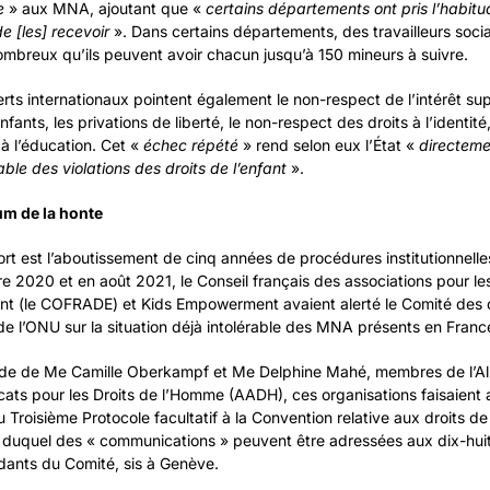
e
» aux MNA, ajoutant que «
certains départements ont pris l’habit
de [les] recevoir
». Dans certains départements, des travailleurs soci
ombreux qu’ils peuvent avoir chacun jusqu’à 150 mineurs à suivre.
rts internationaux pointent également le non-respect de l’intérêt sup
fants, les privations de liberté, le non-respect des droits à l’identité, 
 à l’éducation. Cet «
échec répété
» rend selon eux l’État «
directeme
ble des violations des droits de l’enfant
».
um de la honte
rt est l’aboutissement de cinq années de procédures institutionnelle
 2020 et en août 2021, le Conseil français des associations pour les
ant (le COFRADE) et Kids Empowerment avaient alerté le Comité des 
de l’ONU sur la situation déjà intolérable des MNA présents en Franc
ide de Me Camille Oberkampf et Me Delphine Mahé, membres de l’Al
ats pour les Droits de l’Homme (AADH), ces organisations faisaient a
Troisième Protocole facultatif à la Convention relative aux droits de 
 duquel des « communications » peuvent être adressées aux dix-hui
dants du Comité, sis à Genève.