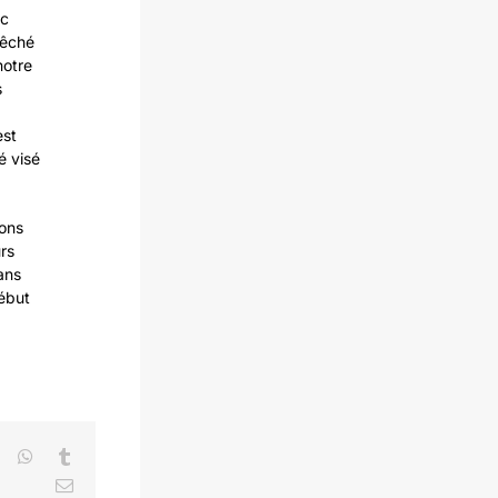
ec
êché
notre
s
est
́ visé
ions
rs
ans
ébut
LinkedIn
WhatsApp
Tumblr
Email