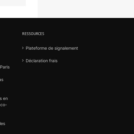
RESSOURCES
Plateforme de signalement
Déclaration frais
 Paris
as
s en
nco-
les