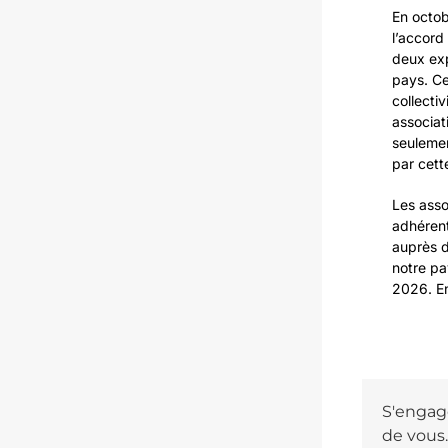
En octob
l’accord 
deux exp
pays. Ce
collectiv
associati
seulement
par cett
Les asso
adhéren
auprès 
notre pa
2026. En
S'engage
de vous.