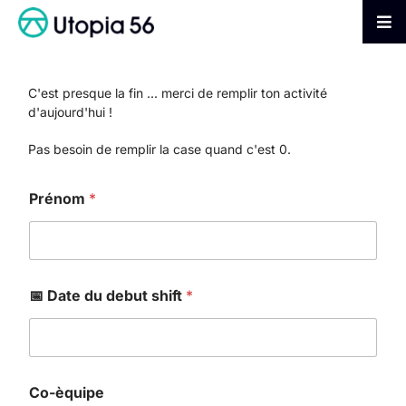
Passer
au
Tog
contenu
Nav
AGIR
C'est presque la fin ... merci de remplir ton activité
d'aujourd'hui !
S’INFORMER
Pas besoin de remplir la case quand c'est 0.
ADHÉRER
Prénom
*
FAIRE UN DON
📅 Date du debut shift
*
Co-èquipe