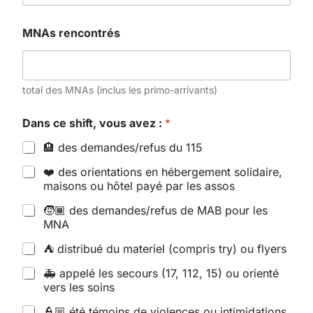
MNAs rencontrés
total des MNAs (inclus les primo-arrivants)
Dans ce shift, vous avez :
*
🏨 des demandes/refus du 115
❤️ des orientations en hébergement solidaire,
maisons ou hôtel payé par les assos
🧒🏾 des demandes/refus de MAB pour les
MNA
⛺ distribué du materiel (compris try) ou flyers
🚑 appelé les secours (17, 112, 15) ou orienté
vers les soins
👮🏼 été témoins de violences ou intimidations