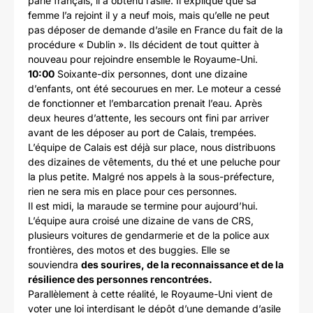
parle français, il a obtenu l’asile. Il explique que sa
femme l’a rejoint il y a neuf mois, mais qu’elle ne peut
pas déposer de demande d’asile en France du fait de la
procédure « Dublin ». Ils décident de tout quitter à
nouveau pour rejoindre ensemble le Royaume-Uni.
10:00
Soixante-dix personnes, dont une dizaine
d’enfants, ont été secourues en mer. Le moteur a cessé
de fonctionner et l’embarcation prenait l’eau. Après
deux heures d’attente, les secours ont fini par arriver
avant de les déposer au port de Calais, trempées.
L’équipe de Calais est déjà sur place, nous distribuons
des dizaines de vêtements, du thé et une peluche pour
la plus petite. Malgré nos appels à la sous-préfecture,
rien ne sera mis en place pour ces personnes.
Il est midi, la maraude se termine pour aujourd’hui.
L’équipe aura croisé une dizaine de vans de CRS,
plusieurs voitures de gendarmerie et de la police aux
frontières, des motos et des buggies. Elle se
souviendra
des sourires, de la reconnaissance et de la
résilience des personnes rencontrées.
Parallèlement à cette réalité, le Royaume-Uni vient de
voter une loi interdisant le dépôt d’une demande d’asile