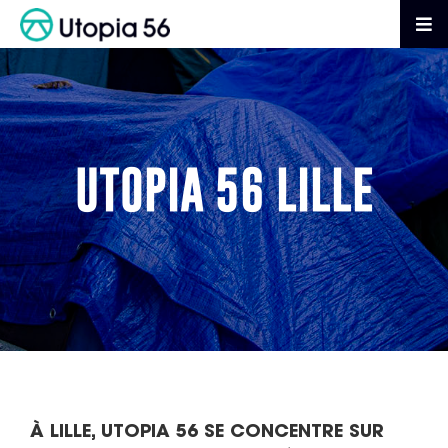
Passer
au
Tog
contenu
Nav
AGIR
S’INFORMER
UTOPIA 56 LILLE
ADHÉRER
FAIRE UN DON
À LILLE, UTOPIA 56 SE CONCENTRE SUR