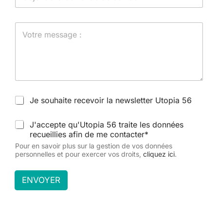
n
g
*
n
P
e
a
d
r
e
a
t
g
e
r
x
a
t
p
e
N
h
Je souhaite recevoir la newsletter Utopia 56
e
e
w
R
J'accepte qu'Utopia 56 traite les données
s
G
recueillies afin de me contacter*
l
P
e
Pour en savoir plus sur la gestion de vos données
D
t
personnelles et pour exercer vos droits,
cliquez ici
.
*
t
e
ENVOYER
r