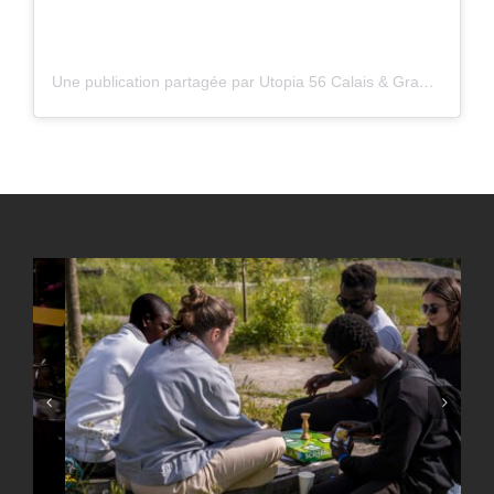
Une publication partagée par Utopia 56 Calais & Grande-Synthe (@utopia56calais_gs)