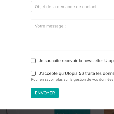
*
+
L
o
i
1
n
g
*
n
P
e
a
d
r
e
a
t
g
e
r
x
a
t
p
e
N
h
Je souhaite recevoir la newsletter Utop
e
e
w
R
J'accepte qu'Utopia 56 traite les donné
s
G
l
Pour en savoir plus sur la gestion de vos données
P
e
D
t
*
ENVOYER
t
e
r