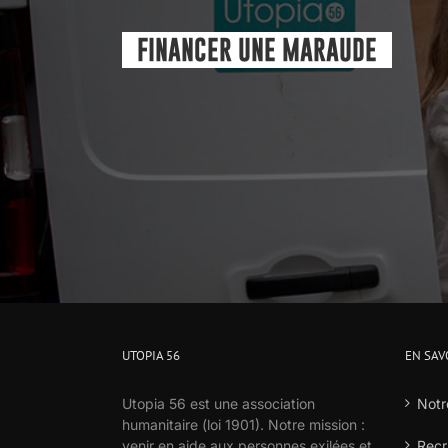
FINANCER UNE MARAUDE
UTOPIA 56
EN SAV
Utopia 56 est une association
Notr
humanitaire (loi 1901). Notre mission :
venir en aide aux personnes exilées et
Recr