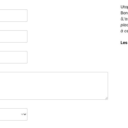
Uto
Bon
(L’a
pla
à c
Les