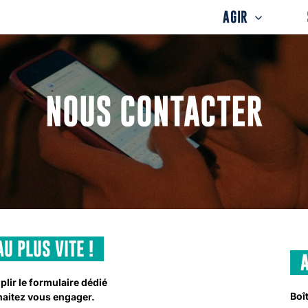
AGIR
NOUS CONTACTER
U PLUS VITE !
lir le formulaire dédié
Boît
haitez vous engager.