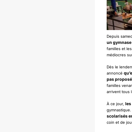
Depuis samedi
un gymnase o
familles et l
médiocres sur
Dès le lendem
qu’e
annoncé
pas proposé
familles venan
arrivent tous
les
À ce jour,
gymnastique. 
scolarisés e
coin et de jo