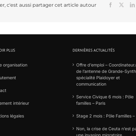
r, c'est aussi partager cet article autour
Facebook
X
OIR PLUS
DERNIÈRES ACTUALITÉS
e organisation
Offre d’emploi – Coordinateur.
de l’antenne de Grande-Synt
utement
spécialité Plaidoyer et
communication
act
Service Civique 6 mois : Pôle
ement intérieur
familles – Paris
ions légales
Stage 2 mois : Pôle Familles –
Non, la crise de Ceuta n’est p
une invasion migratoire