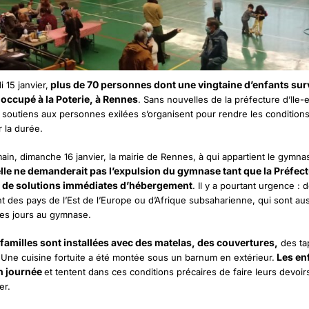
plus de 70 personnes dont une vingtaine d’enfants sur
 15 janvier,
ccupé à la Poterie, à Rennes
. Sans nouvelles de la préfecture d’Ile-e
es soutiens aux personnes exilées s’organisent pour rendre les condition
 la durée.
ain, dimanche 16 janvier, la mairie de Rennes, à qui appartient le gymn
lle ne demanderait pas l’expulsion du gymnase tant que la Préfect
 de solutions immédiates d’hébergement
. Il y a pourtant urgence : 
t des pays de l’Est de l’Europe ou d’Afrique subsaharienne, qui sont auss
 les jours au gymnase.
 familles sont installées avec des matelas, des couvertures,
des ta
Les en
Une cuisine fortuite a été montée sous un barnum en extérieur.
n journée
et tentent dans ces conditions précaires de faire leurs devoi
uer.