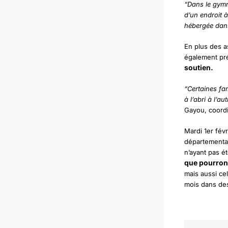
“Dans le gymn
d’un endroit à
hébergée dan
En plus des as
également pré
soutien.
“Certaines fa
à l’abri à l’a
Gayou, coordi
Mardi 1er févr
départemental
n’ayant pas é
que pourron
mais aussi ce
mois dans des