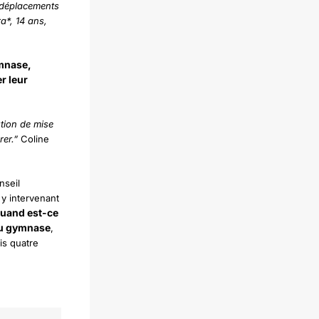
s déplacements
ra*, 14 ans,
ymnase,
r leur
ution de mise
rer.”
Coline
nseil
 y intervenant
uand est-ce
du gymnase
,
is quatre