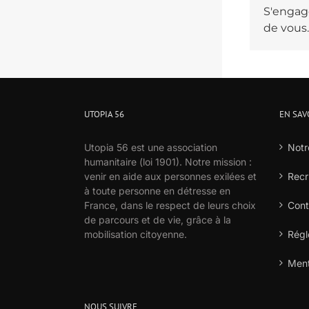
S'engage
de vous.
UTOPIA 56
EN SAV
Utopia 56 est une association
Notr
humanitaire (loi 1901). Notre mission :
venir en aide aux personnes exilées et
Recr
à toute personne en détresse en
France, dans le respect de leurs choix
Cont
de parcours et de vie, grâce à la
mobilisation citoyenne.
Régl
Ment
NOUS SUIVRE