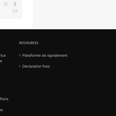
LinkedIn
WhatsApp
Tumblr
Email
RESSOURCES
rice
Plateforme de signalement
he
Déclaration frais
 Paris
as