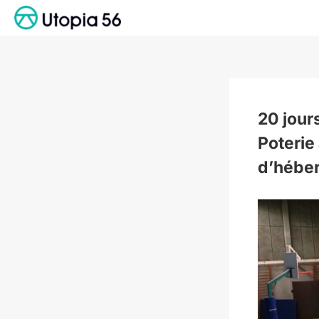
Passer
au
contenu
20 jour
Poterie
d’héber
Voir
l'image
agrandie