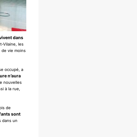
vivent dans
t-Vilaine, les
s de vie moins
ase occupé, a
ure n’aura
de nouvelles
i à la rue,
pis de
fants sont
rs dans un