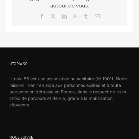
autour de vous.
Facebook
X
LinkedIn
WhatsApp
Tumblr
Email
UTOPIA 56
Utopia 56 est une association humanitaire (loi 1901). Notre
mission : venir en aide aux personnes exilées et à toute
personne en détresse en France, dans le respect de leurs
choix de parcours et de vie, grâce à la mobilisation
citoyenne.
NOUS SUIVRE