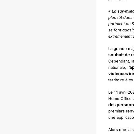
«
La sur-milit
plus tôt dans 
partaient de 
se font quasi
extrêmement 
La grande ma
souhait de r
Cependant, la 
l’a
nationale,
violences in
territoire à tou
Le 14 avril 2
Home Office a
des personne
premiers renv
une applicati
Alors que la 