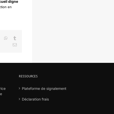
ueil digne
ction en
LinkedIn
WhatsApp
Tumblr
Email
RESSOURCES
rice
Plateforme de signalement
he
Déclaration frais