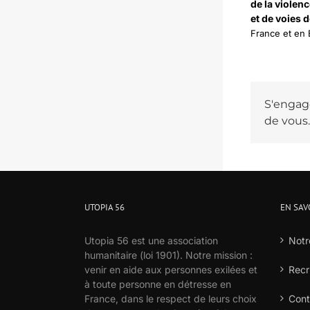
de la violen
et de voies 
France et en 
S'engage
de vous.
UTOPIA 56
EN SAV
Utopia 56 est une association
Notr
humanitaire (loi 1901). Notre mission :
venir en aide aux personnes exilées et
Recr
à toute personne en détresse en
France, dans le respect de leurs choix
Cont