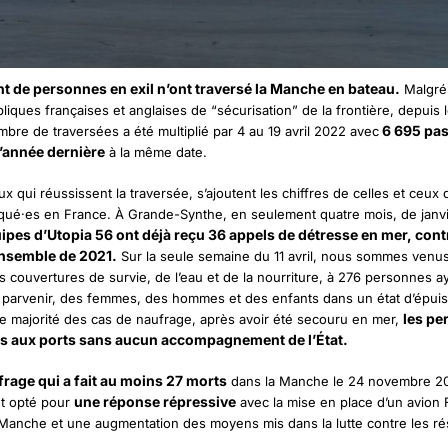
t de personnes en exil n’ont traversé la Manche en bateau.
Malgré
iques françaises et anglaises de “sécurisation” de la frontière, de
puis 
6 695 pa
mbre de traversées a été multiplié par 4 au 19 avril 2022 avec
l’année dernière
à la même date
.
ux qui réussissent la traversée, s’ajoutent les chiffres de celles et ceux
oqué·es en France. À Grande-Synthe, en seulement quatre mois, de janvie
ipes d’Utopia 56 ont déjà reçu 36 appels de détresse en mer, cont
ensemble de 2021.
Sur la seule semaine du 11 avril, nous sommes venus
s couvertures de survie, de l’eau et de la nourriture, à 276 personnes ay
 parvenir, des femmes, des hommes et des enfants dans un état d’épuis
les pe
e majorité des cas de naufrage, après avoir été secouru en mer,
 aux ports sans aucun accompagnement de l’État.
frage qui a fait au moins 27 morts
dans la Manche le 24 novembre 20
une réponse répressive
nt opté pour
avec la mise en place d’un avion 
Manche et une augmentation des moyens mis dans la lutte contre les r