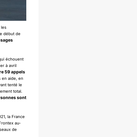
 les
le début de
ssages
 qui échouent
r à avril
re 59 appels
 en aide, en
ant tenté le
ement total.
rsonnes sont
21, la France
Frontex au-
éseaux de