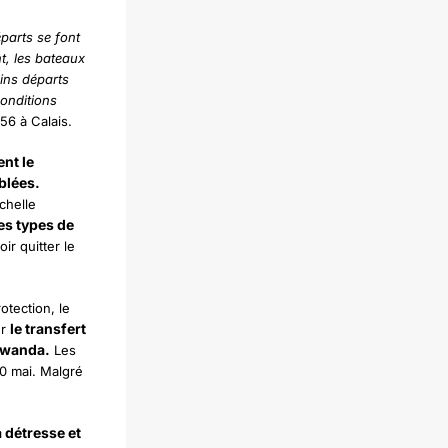
éparts se font
t, les bateaux
ins départs
onditions
56 à Calais.
nt le
blées.
chelle
les types de
r quitter le
otection, le
le transfert
ur
 Rwanda.
Les
10 mai. Malgré
a détresse et