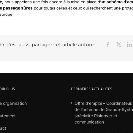
ce
schéma d’acc
, nous appelons une fois encore à la mise en place d’un
de passage sûres
pour toutes celles et ceux qui recherchent une prote
Europe.
r, c'est aussi partager cet article autour
Facebook
X
OIR PLUS
DERNIÈRES ACTUALITÉS
e organisation
Offre d’emploi – Coordinateur.
de l’antenne de Grande-Synt
utement
spécialité Plaidoyer et
communication
act