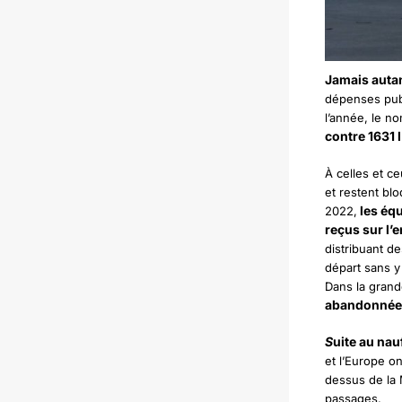
Jamais autan
dépenses publ
l’année, le no
contre 1631 
À celles et ce
et restent bl
les équ
2022,
reçus sur l’
distribuant de
départ sans y
Dans la grand
abandonnées
S
uite au nau
et l’Europe o
dessus de la 
passages.