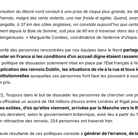
arisation du littoral nord conduit à une prise de risque plus grande, les d
l’année, malgré des vents violents, une mer froide et agitée. Quand, avan
Sangatte, à 37 km des côtes anglaises, on constate aujourd’hui que certa
ment depuis la Baie de Somme, soit plus de 60 km à traverser dans des c
dangereuses.
» Marguerite Combes, coordinatrice de l’antenne d’Utopia 
partage
jorité des personnes rencontrées par nos équipes dans le Nord
ester en France si les conditions d’un accueil digne étaient rassem
politique de dissuasion sciemment mise en place par l’État français à l’é
pplication des renvois Dublin, les situations de vie à la rue et tous 
stitutionnelles
auxquelles ces personnes font face les poussent à vouloi
t prix.
022, Toujours dans le but de dissuader les personnes de chercher une pr
 officialisé un accord de 144 millions d’euros entre Londres et Kigali po
s exilées, d’où qu’elles viennent, arrivées par la Manche vers le
ois devraient, selon le gouvernement britannique, avoir lieu à partir du 
on rétroactive des renvois, 254 personnes ont traversé hier.
générer de l’errance, de l
seule résultante de ces politiques consiste à