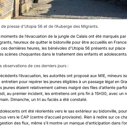
e presse d’Utopia 56 et de l’Auberge des Migrants.
moments de l’évacuation de la jungle de Calais ont été marqués par l
igrants, heureux de quitter le bidonville pour être accueillis en France
 ces dernières heures, les bénévoles d’Utopia 56 présents sur place
es scènes choquantes dans le traitement des enfants et adolescents
 observations de ces derniers jours :
récédents l’évacuation, les autorités ont proposé aux MIE, mineurs is
 entretien pour repérer les jeunes éligibles à un passage légal en Gr
 jeunes étaient relativement calmes malgré des files d’attente parfo
i, au premier incident, les entretiens ont pris fin à 15H30, avec un
main. Dimanche, un tri au faciès a été constaté.
adolescents ont été réorientés vers le sas extérieur au bidonville, pour
us vers le CAP (centre d’accueil provisoire). Rien à redire sur ce 
estion des flux, même s’il montre un manque d’anticipation dans l’or