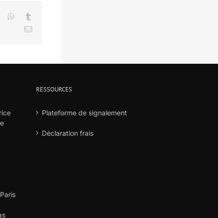
LinkedIn
WhatsApp
Tumblr
Email
RESSOURCES
rice
Plateforme de signalement
he
Déclaration frais
 Paris
as