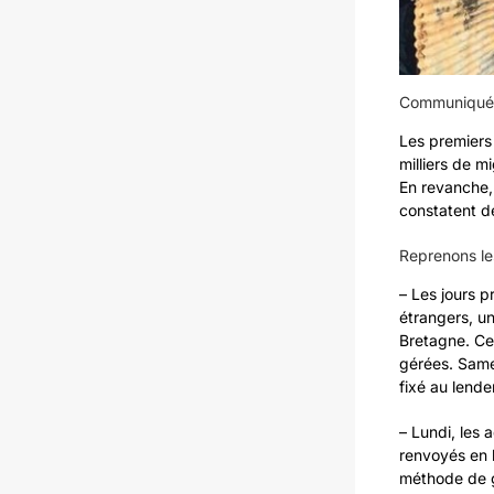
Communiqué d
Les premiers 
milliers de m
En revanche,
constatent d
Reprenons les
– Les jours p
étrangers, un
Bretagne. Ces
gérées. Samed
fixé au lende
– Lundi, les 
renvoyés en b
méthode de g