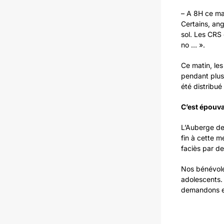
– A 8H ce ma
Certains, ang
sol. Les CRS
no … ».
Ce matin, les
pendant plus 
été distribu
C’est épouva
L’Auberge des
fin à cette 
faciès par d
Nos bénévole
adolescents.
demandons en