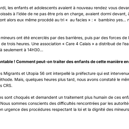
rdi, les enfants et adolescents avaient à nouveau rendez vous devan
oissés à l’idée de ne pas être pris en charge, avaient dormi devant,
 ont alors eux même procédé au tri « au facies » : « bambino yes… 
 mineurs ont été encerclés par des barrières, puis par des forces de l
de trois heures. Une association « Care 4 Calais » a distribué de l’e
é à seulement à 14H30…
ntable ! Comment peut-on traiter des enfants de cette manière en
 Migrants et Utopia 56 ont interpellé la préfecture qui est interven
méthode. Mais, quelques heures plus tard, nous avons constaté le mêm
es CRS.
s sont choqués et demandent un traitement plus humain de ces enf
 Nous sommes conscients des difficultés rencontrées par les autorit
 urgence des procédures respectant la loi et la dignité des mineurs