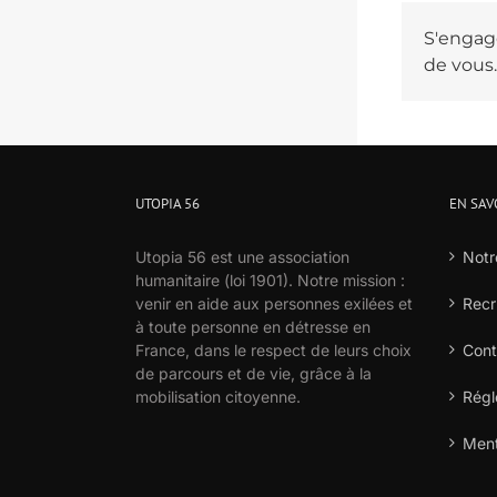
S'engage
de vous.
UTOPIA 56
EN SAV
Utopia 56 est une association
Notr
humanitaire (loi 1901). Notre mission :
venir en aide aux personnes exilées et
Recr
à toute personne en détresse en
France, dans le respect de leurs choix
Cont
de parcours et de vie, grâce à la
mobilisation citoyenne.
Régl
Ment