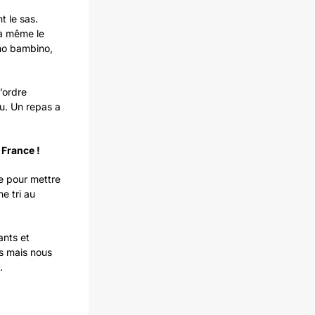
t le sas.
 à même le
no bambino,
’ordre
au. Un repas a
 France !
ue pour mettre
e tri au
ants et
és mais nous
.