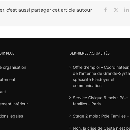
r, c'est aussi partager cet article autour
Facebook
X
OIR PLUS
DERNIÈRES ACTUALITÉS
e organisation
Offre d’emploi – Coordinateur.
de l’antenne de Grande-Synt
utement
spécialité Plaidoyer et
communication
act
Service Civique 6 mois : Pôle
ement intérieur
familles – Paris
ions légales
Stage 2 mois : Pôle Familles –
Non, la crise de Ceuta n’est p