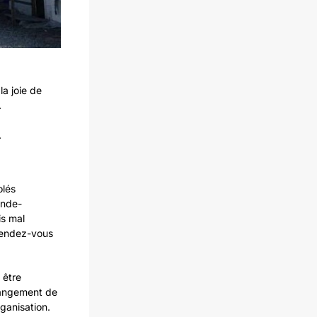
a joie de
.
.
olés
ande-
is mal
 rendez-vous
 être
changement de
ganisation.