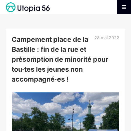
Passer
au
Tog
contenu
Nav
AGIR
28 mai 2022
Campement place de la
S’INFORMER
Bastille : fin de la rue et
présomption de minorité pour
ADHÉRER
tou·tes les jeunes non
accompagné·es !
FAIRE UN DON
Voir
l'image
agrandie