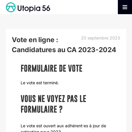
Passer
au
Tog
contenu
Nav
AGIR
20 septembre 2023
Vote en ligne :
S’INFORMER
Candidatures au CA 2023-2024
ADHÉRER
FORMULAIRE DE VOTE
FAIRE UN DON
Le vote est terminé.
VOUS NE VOYEZ PAS LE
FORMULAIRE ?
Le vote est ouvert aux adhérent·es à jour de
cotisation pour 2023.