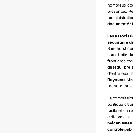
nombreux docu
présentés. Pe
l’administrati
documenté : l
Les associati
sécuritaire d
Sandhurst qui
sous-traiter l
frontières ex
déséquilibré 
d’entre eux, l
Royaume-Un
prendre toujo
La commission
politique d’eu
l’asile et du
cette voie-là.
mécanismes d
contrôle publ