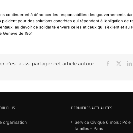
ons continueront à dénoncer les responsabilités des gouvernements dan
es plaident pour des solutions concrètes qui répondent à l’obligation de r
ntaux, au devoir de solidarité envers celles et ceux qui s’exilent et au 
e Genève de 1951.
r, c'est aussi partager cet article autour
Facebook
X
OIR PLUS
DERNIÈRES ACTUALITÉS
e organisation
Service Civique 6 mois : Pôle
familles – Paris