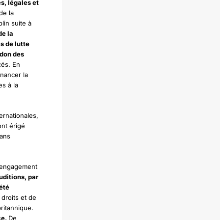
s, légales et
de la
lin suite à
de la
s de lutte
ndon des
cés. En
inancer la
s à la
ernationales,
ont érigé
dans
n engagement
uditions, par
 été
droits et de
ritannique.
ce.
De