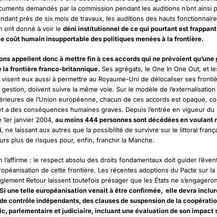
ments demandés par la commission pendant les auditions n’ont ainsi p
ndant près de six mois de travaux, les auditions des hauts fonctionnaire
on ont donné à voir le
déni institutionnel de ce qui pourtant est frappant
e coût humain insupportable des politiques menées à la frontière.
ons appellent donc à mettre fin à ces accords qui ne prévoient qu’une 
e la frontière franco-britannique.
Ses agrégats, le One In One Out, et l
 visent eux aussi à permettre au Royaume-Uni de délocaliser ses frontiè
a gestion, doivent suivre la même voie. Sur le modèle de l’externalisation
térieures de l’Union européenne, chacun de ces accords est opaque, co
et a des conséquences humaines graves. Depuis l’entrée en vigueur du
e 1er janvier 2004,
au moins 444 personnes sont décédées en voulant r
i
, ne laissant aux autres que la possibilité de survivre sur le littoral franç
urs plus de risques pour, enfin, franchir la Manche.
 l’affirme : le respect absolu des droits fondamentaux doit guider l’éven
ropéanisation de cette frontière. Les récentes adoptions du Pacte sur la 
 règlement Retour laissent toutefois présager que les États ne s’engagero
Si une telle européanisation venait à être confirmée, elle devra inclu
e contrôle indépendants, des clauses de suspension de la coopération
ic, parlementaire et judiciaire, incluant une évaluation de son impact s