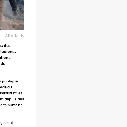
t : Ali Arkady
es des
clusions.
ations
 du
n publique
ords du
ministratives
ent depuis des
roits humains
agissent