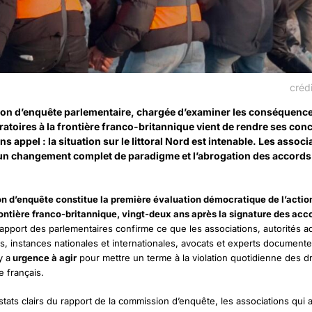
crédi
on d’enquête parlementaire, chargée d’examiner les conséquenc
atoires à la frontière franco-britannique vient de rendre ses con
ns appel : la situation sur le littoral Nord est intenable. Les associ
n changement complet de paradigme et l’abrogation des accords
n d’enquête constitue la première évaluation démocratique de l’actio
ontière franco-britannique, vingt-deux ans après la signature des acc
apport des parlementaires confirme ce que les associations, autorités ad
, instances nationales et internationales, avocats et experts document
y a
urgence à agir
pour mettre un terme à la violation quotidienne des d
re français.
stats clairs du rapport de la commission d’enquête, les associations qui 