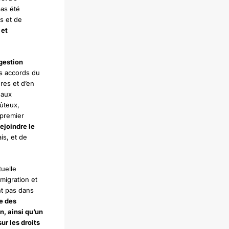
as été
s et de
 et
gestion
es accords du
res et d’en
 aux
ûteux,
 premier
ejoindre le
ais, et de
tuelle
migration et
nt pas dans
re des
, ainsi qu’un
ur les droits