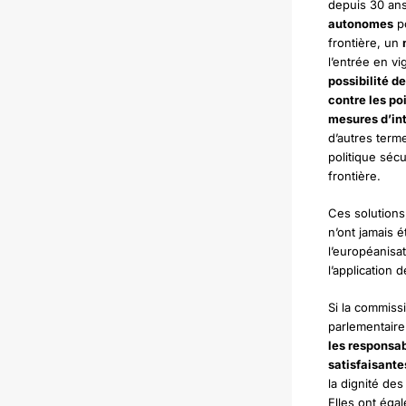
depuis 30 ans 
autonomes
po
frontière, un
l’entrée en vi
possibilité d
contre les po
mesures d’int
d’autres terme
politique sécu
frontière.
Ces solutions,
n’ont jamais é
l’européanisa
l’application 
Si la commis
parlementaire
les responsab
satisfaisante
la dignité de
Elles ont éga