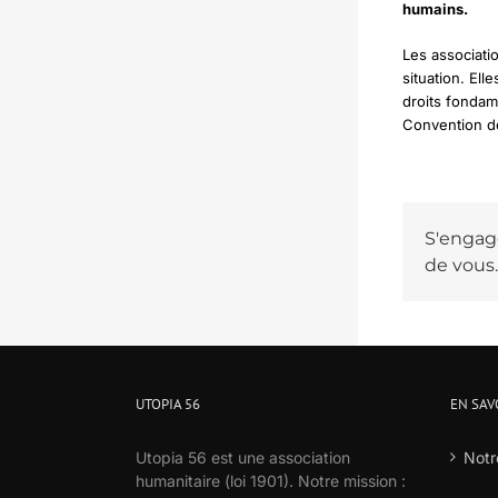
humains.
Les associati
situation. Ell
droits fondame
Convention d
S'engage
de vous.
UTOPIA 56
EN SAV
Utopia 56 est une association
Notr
humanitaire (loi 1901). Notre mission :