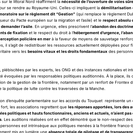
sur le littoral Nord réaffirment la
nécessité de l’ouverture de voies sûre
ur se rendre au Royaume-Uni. Celles-ci impliquent la
démilitarisation
moratoire sur le règlement dit “Gestion”
(qui remplace le règlement Dub
gueur du Pacte européen sur la migration et l’asile) et le
respect absolu 
e demander l’asile
. En urgence, elles prescrivent l’
abandon des doctrine
ints de fixation
et le respect du droit à l’
hébergement d’urgence, l’aba
erception policière en mer
à la faveur de moyens de sauvetage renfor
s, il s’agit de redistribuer les ressources actuellement déployées pour f
ritaire vers les
besoins vitaux et les droits fondamentaux
des personne
 plébiscitées par les experts, les ONG et des instances nationales et int
té évoquées par les responsables politiques auditionnés. À la place, ils 
tion de la gestion de la frontière, notamment par un renfort de Frontex 
de la politique de lutte contre les traversées de la Manche.
sion d’enquête parlementaire sur les accords du Touquet représente u
 fort, les associations regrettent que
les réponses apportées, lors des a
les politiques et hauts fonctionnaires, anciens et actuels, n’aient pas
s
. Les auditions réalisées ont en effet démontré que le non-respect des 
s personnes est intrinsèque aux politiques menées à la frontière franco-b
lement mis en lumière une
absence totale de pilotage et de transparen