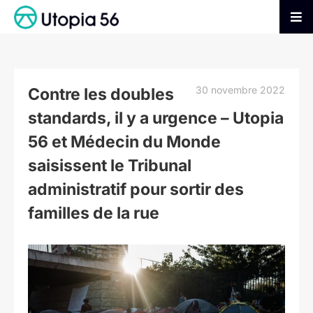
Passer
au
Tog
contenu
Nav
AGIR
30 novembre 2022
Contre les doubles
S’INFORMER
standards, il y a urgence – Utopia
56 et Médecin du Monde
ADHÉRER
saisissent le Tribunal
administratif pour sortir des
FAIRE UN DON
familles de la rue
Voir
l'image
agrandie