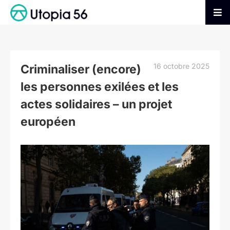
Passer
au
Tog
contenu
Nav
AGIR
16 octobre 2025
Criminaliser (encore)
S’INFORMER
les personnes exilées et les
actes solidaires – un projet
ADHÉRER
européen
FAIRE UN DON
Voir
l'image
agrandie