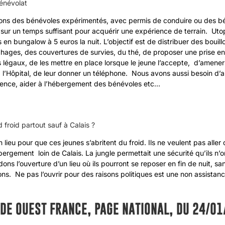
énévolat
ns des bénévoles expérimentés, avec permis de conduire ou des b
r sur un temps suffisant pour acquérir une expérience de terrain. Ut
 en bungalow à 5 euros la nuit. L’objectif est de distribuer des bouill
hages, des couvertures de survies, du thé, de proposer une prise e
fs légaux, de les mettre en place lorsque le jeune l’accepte, d’amener
 l’Hôpital, de leur donner un téléphone. Nous avons aussi besoin d’
ssence, aider à l’hébergement des bénévoles etc…
 froid partout sauf à Calais ?
un lieu pour que ces jeunes s’abritent du froid. Ils ne veulent pas aller
ergement loin de Calais. La jungle permettait une sécurité qu’ils n’o
s l’ouverture d’un lieu où ils pourront se reposer en fin de nuit, sa
ions. Ne pas l’ouvrir pour des raisons politiques est une non assista
 DE OUEST FRANCE, PAGE NATIONAL, DU 24/0