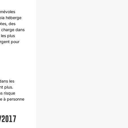
énévoles
opia héberge
otes, des
n charge dans
 les plus
argent pour
 dans les
nt plus.
ns risque
nce à personne
1/2017