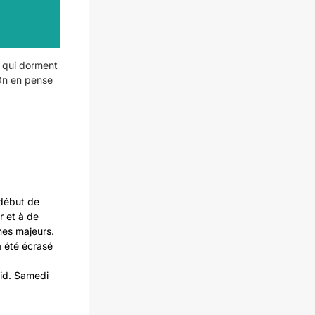
s qui dorment
On en pense
 début de
r et à de
nes majeurs.
a été écrasé
oid. Samedi