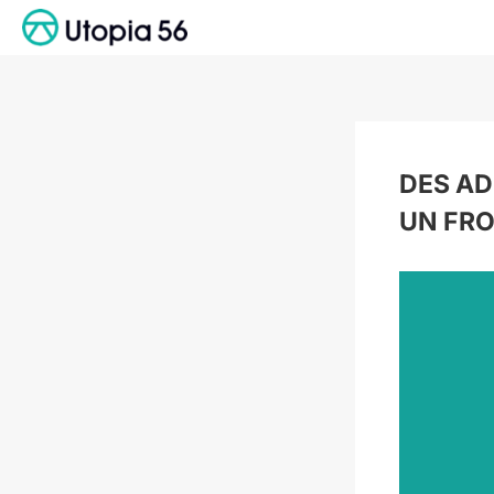
Passer
au
contenu
DES AD
UN FRO
Voir
l'image
agrandie