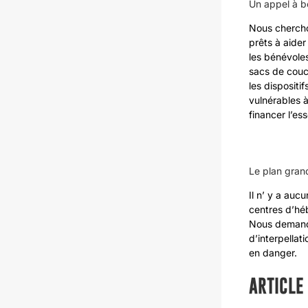
Un appel à b
Nous chercho
prêts à aide
les bénévoles
sacs de couc
les dispositi
vulnérables à
financer l’e
Le plan grand
Il n’ y a auc
centres d’héb
Nous demandon
d’interpellat
en danger.
ARTICLE