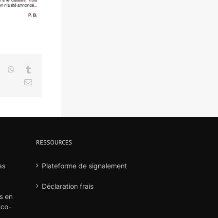
LinkedIn
WhatsApp
Tumblr
Email
RESSOURCES
as
Plateforme de signalement
Déclaration frais
s en
nco-