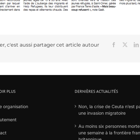
r, c'est aussi partager cet article autour
Facebook
X
OIR PLUS
DERNIÈRES ACTUALITÉS
e organisation
Non, la crise de Ceuta n’est p
une invasion migratoire
utement
Au moins six personnes morte
act
une semaine à la frontière fra
britannique.