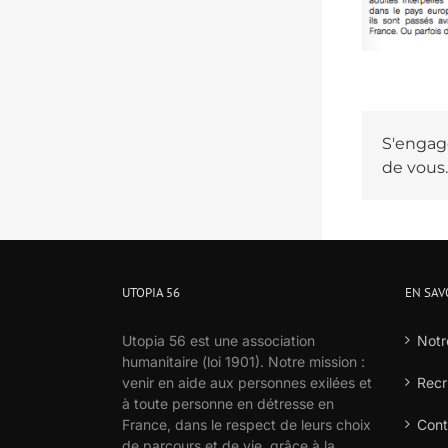
S'engage
de vous.
UTOPIA 56
EN SAV
Utopia 56 est une association
Notr
humanitaire (loi 1901). Notre mission :
venir en aide aux personnes exilées et
Recr
à toute personne en détresse en
France, dans le respect de leurs choix
Cont
de parcours et de vie, grâce à la