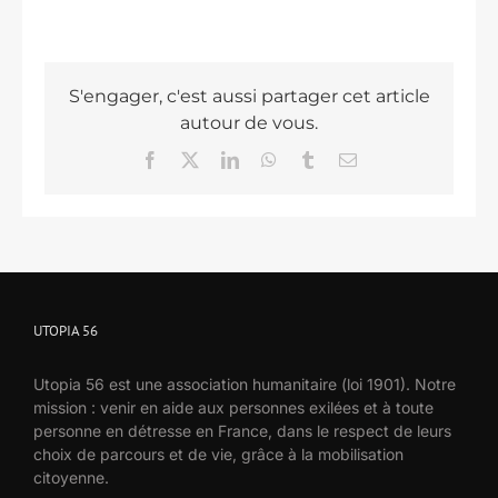
S'engager, c'est aussi partager cet article
autour de vous.
Facebook
X
LinkedIn
WhatsApp
Tumblr
Email
UTOPIA 56
Utopia 56 est une association humanitaire (loi 1901). Notre
mission : venir en aide aux personnes exilées et à toute
personne en détresse en France, dans le respect de leurs
choix de parcours et de vie, grâce à la mobilisation
citoyenne.