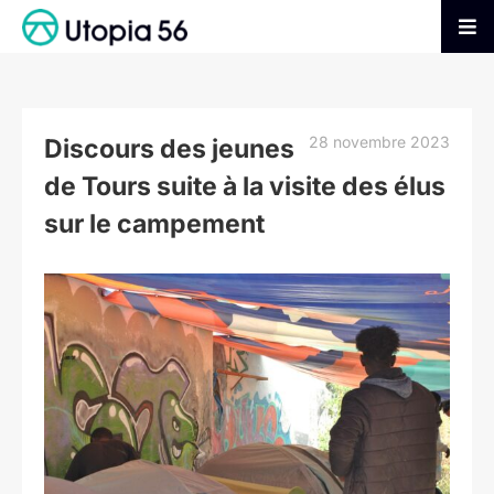
Passer
au
Tog
contenu
Nav
AGIR
28 novembre 2023
Discours des jeunes
S’INFORMER
de Tours suite à la visite des élus
sur le campement
ADHÉRER
Voir
l'image
FAIRE UN DON
agrandie