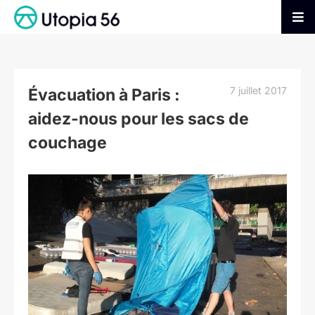
Passer
au
Tog
contenu
Nav
AGIR
7 juillet 2017
Évacuation à Paris :
S’INFORMER
aidez-nous pour les sacs de
couchage
ADHÉRER
Voir
l'image
FAIRE UN DON
agrandie