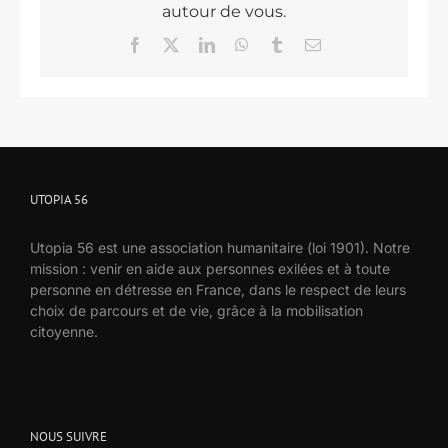
autour de vous.
Facebook
X
LinkedIn
WhatsApp
Tumblr
Email
UTOPIA 56
Utopia 56 est une association humanitaire (loi 1901). Notre
mission : venir en aide aux personnes exilées et à toute
personne en détresse en France, dans le respect de leurs
choix de parcours et de vie, grâce à la mobilisation
citoyenne.
NOUS SUIVRE