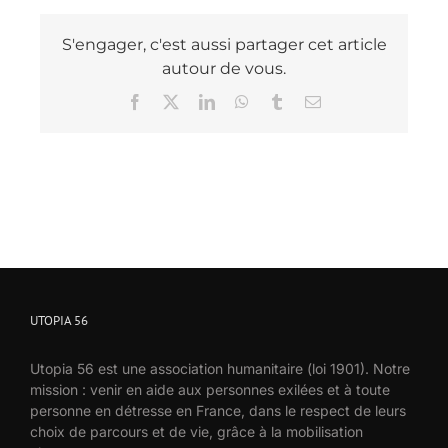
S'engager, c'est aussi partager cet article
autour de vous.
Facebook
X
LinkedIn
WhatsApp
Tumblr
Email
UTOPIA 56
Utopia 56 est une association humanitaire (loi 1901). Notre
mission : venir en aide aux personnes exilées et à toute
personne en détresse en France, dans le respect de leurs
choix de parcours et de vie, grâce à la mobilisation