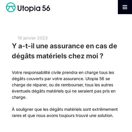
Passer
au
Tog
contenu
Nav
AGIR
19 janvier 2023
S’INFORMER
Y a-t-il une assurance en cas de
dégâts matériels chez moi ?
ADHÉRER
Votre responsabilité civile prendra en charge tous les
dégâts couverts par votre assurance. Utopia 56 se
FAIRE UN DON
charge de réparer, ou de rembourser, tous les autres
éventuels dégâts matériels qui ne seraient pas pris en
charge.
À souligner que les dégâts matériels sont extrêmement
rares et que nous avons toujours trouvé une solution.