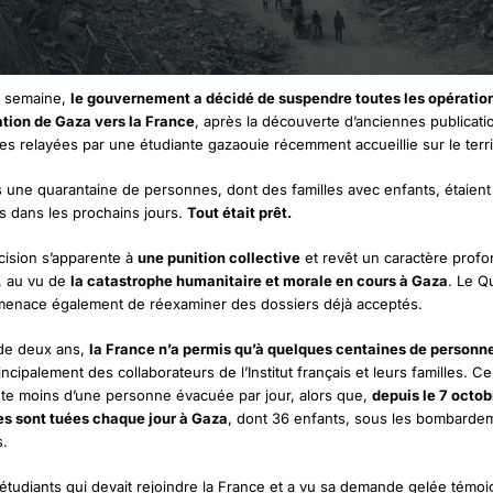
ne semaine,
le gouvernement a décidé de suspendre toutes les opératio
tion de Gaza vers la France
, après la découverte d’anciennes publicati
es relayées par une étudiante gazaouie récemment accueillie sur le terri
 une quarantaine de personnes, dont des familles avec enfants, étaient
s dans les prochains jours.
Tout était prêt.
cision s’apparente à
une punition collective
et revêt un caractère prof
, au vu de
la catastrophe humanitaire et morale en cours à Gaza
.
Le Q
menace également de réexaminer des dossiers
déjà acceptés.
de deux ans,
la France n’a permis qu’à quelques centaines de personne
ncipalement des collaborateurs de l’Institut français et leurs familles.
Ce
te moins d’une personne évacuée par jour, alors que,
depuis le 7 octob
s sont tuées chaque jour
à Gaza
, dont 36 enfants, sous les bombarde
s.
 étudiants qui devait rejoindre la France et a vu sa demande gelée témo