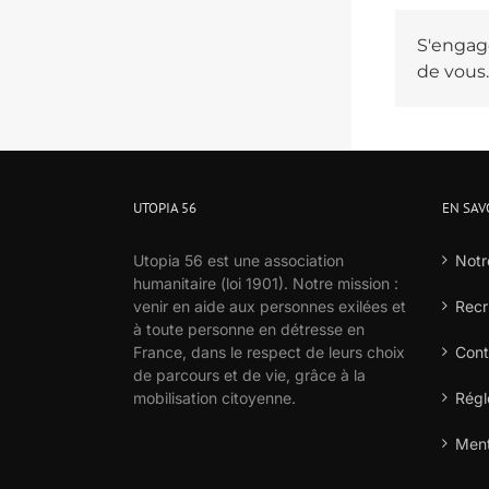
S'engage
de vous.
UTOPIA 56
EN SAV
Utopia 56 est une association
Notr
humanitaire (loi 1901). Notre mission :
venir en aide aux personnes exilées et
Recr
à toute personne en détresse en
France, dans le respect de leurs choix
Cont
de parcours et de vie, grâce à la
mobilisation citoyenne.
Régl
Ment