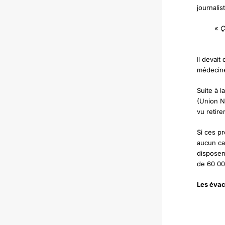
journalis
«
Ça
Il devait
médecine
Suite à l
(Union Na
vu retire
Si ces pr
aucun cas
disposen
de 60 00
Les évac