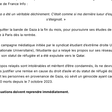
te de France Info :
 a été un véritable déchirement.
C’était comme si ma dernière lueur d’es
s’éteignait
.
»
 quitter la bande de Gaza à la fin du mois, pour poursuivre ses études de
 à Paris dès la rentrée.
a campagne médiatique initiée par le syndicat étudiant d’extrême droite 
tionale Universitaire), l’étudiante qui a relayé les propos sur ses réseau
r son statut de réfugiée et a été expulsée vers le Qatar.
opos relayés sont intolérables et méritent d’être condamnés, ils ne devr
 justifier une remise en cause du droit d’asile et du statut de réfugié d
t les personnes en provenance de Gaza, où sévit un génocide ayant ca
0 morts depuis le 7 octobre 2023.
uations doivent reprendre immédiatement.