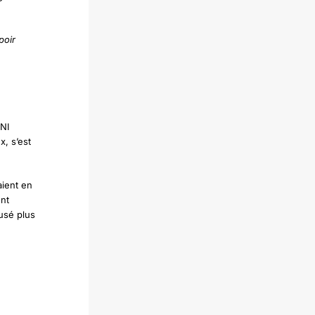
poir
UNI
x, s’est
aient en
ont
usé plus