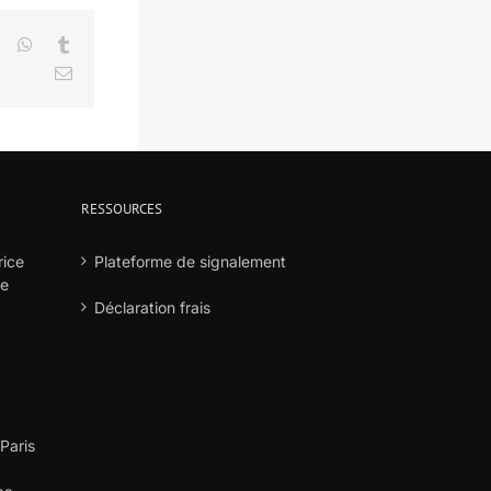
LinkedIn
WhatsApp
Tumblr
Email
RESSOURCES
rice
Plateforme de signalement
he
Déclaration frais
 Paris