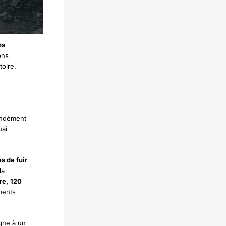
ns
ons
toire.
ondément
uai
s de fuir
la
re,
120
ments
igne à un