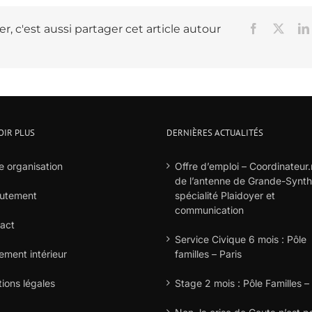
r, c'est aussi partager cet article autour
Facebook
X
OIR PLUS
DERNIÈRES ACTUALITÉS
e organisation
Offre d’emploi – Coordinateur.
de l’antenne de Grande-Synt
utement
spécialité Plaidoyer et
communication
act
Service Civique 6 mois : Pôle
ement intérieur
familles – Paris
ions légales
Stage 2 mois : Pôle Familles –