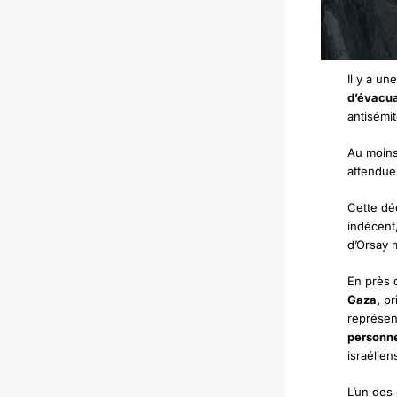
Il y a u
d’évacua
antisémit
Au moins
attendue
Cette dé
indécent
d’Orsay
En près 
Gaza,
pri
représen
personne
israélien
L’un des