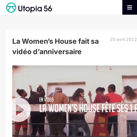
Passer
au
Tog
contenu
Nav
AGIR
25 avril 2022
La Women’s House fait sa
S’INFORMER
vidéo d’anniversaire
ADHÉRER
Voir
l'image
agrandie
FAIRE UN DON