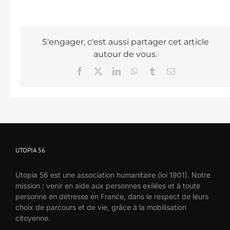
S'engager, c'est aussi partager cet article
autour de vous.
Facebook
X
LinkedIn
WhatsApp
Tumblr
Email
UTOPIA 56
Utopia 56 est une association humanitaire (loi 1901). Notre
mission : venir en aide aux personnes exilées et à toute
personne en détresse en France, dans le respect de leurs
choix de parcours et de vie, grâce à la mobilisation
citoyenne.