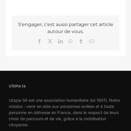
S'engager, c'est aussi partager cet article
autour de vous.
Facebook
X
LinkedIn
WhatsApp
Tumblr
Email
UTOPIA 56
Utopia 56 est une association humanitaire (loi 1901). Notre
mission : venir en aide aux personnes exilées et à toute
personne en détresse en France, dans le respect de leurs
choix de parcours et de vie, grâce à la mobilisation
citoyenne.