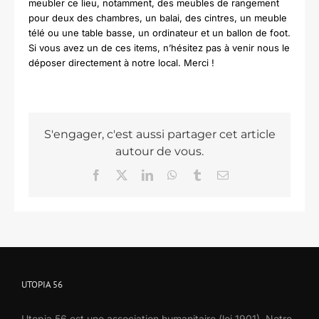
meubler ce lieu, notamment, des meubles de rangement
pour deux des chambres, un balai, des cintres, un meuble
télé ou une table basse, un ordinateur et un ballon de foot.
Si vous avez un de ces items, n’hésitez pas à venir nous le
déposer directement à notre local. Merci !
S'engager, c'est aussi partager cet article
autour de vous.
Facebook
X
LinkedIn
WhatsApp
Tumblr
Email
UTOPIA 56
Utopia 56 est une association humanitaire (loi 1901). Notre