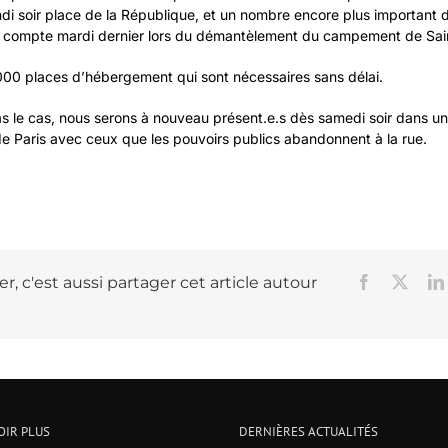
ndi soir place de la République, et un nombre encore plus important
r compte mardi dernier lors du démantèlement du campement de Sain
000 places d’hébergement qui sont nécessaires sans délai.
as le cas, nous serons à nouveau présent.e.s dès samedi soir dans un 
e Paris avec ceux que les pouvoirs publics abandonnent à la rue.
r, c'est aussi partager cet article autour
Facebook
X
OIR PLUS
DERNIÈRES ACTUALITÉS