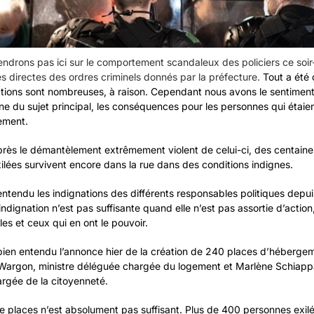
ndrons pas ici sur le comportement scandaleux des policiers ce soir-
 directes des ordres criminels donnés par la préfecture.
Tout a été d
nations sont nombreuses, à raison. Cependant nous avons le sentiment
ne du sujet principal, les conséquences pour les personnes qui étaie
ement.
près le démantèlement extrêmement violent de celui-ci, des centaine
ilées survivent encore dans la rue dans des conditions indignes.
tendu les indignations des différents responsables politiques depuis
ndignation n’est pas suffisante quand elle n’est pas assortie d’action
lles et ceux qui en ont le pouvoir.
ien entendu l’annonce hier de la création de 240 places d’héberge
argon, ministre déléguée chargée du logement et Marlène Schiappa
rgée de la citoyenneté.
 places n’est absolument pas suffisant. Plus de 400 personnes exilé