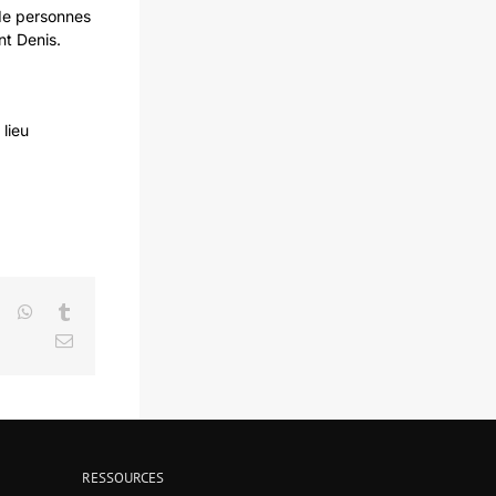
 de personnes
t Denis.
lieu
LinkedIn
WhatsApp
Tumblr
Email
RESSOURCES