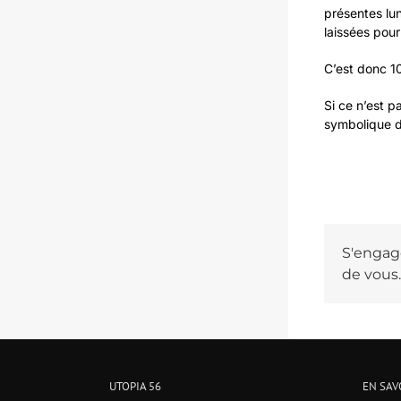
présentes lu
laissées pou
C’est donc 1
Si ce n’est p
symbolique d
S'engage
de vous.
UTOPIA 56
EN SAV