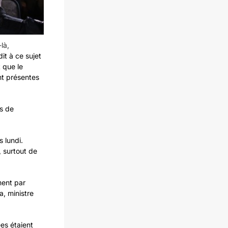
là,
it à ce sujet
 que le
nt présentes
s de
 lundi.
, surtout de
ment par
, ministre
es étaient