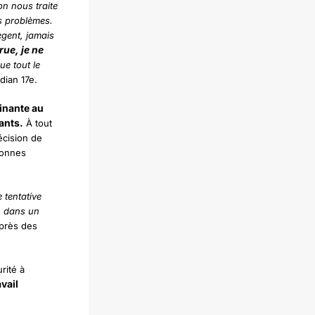
on nous traite
s
problèmes.
ègent, jamais
rue, je ne
ue tout le
dian 17e.
inante au
ants.
À tout
écision de
sonnes
 tentative
n dans un
uprès des
rité à
avail