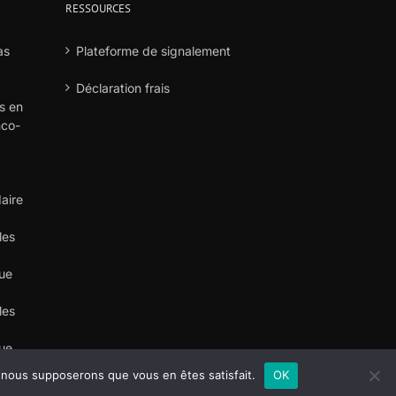
RESSOURCES
as
Plateforme de signalement
Déclaration frais
s en
nco-
aire
les
que
les
que
e, nous supposerons que vous en êtes satisfait.
OK