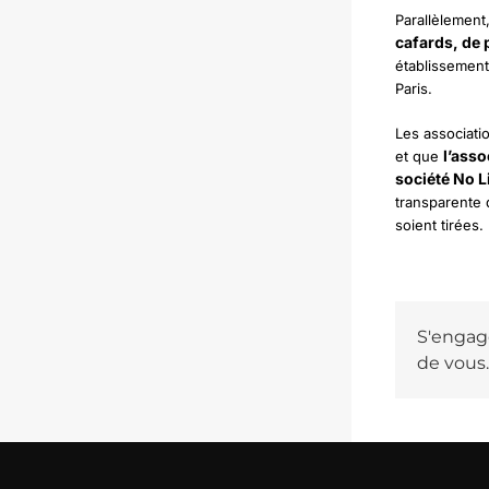
Parallèlement,
cafards, de p
établissement
Paris.
Les associati
l’asso
et que
société No L
transparente d
soient tirées.
S'engage
de vous.