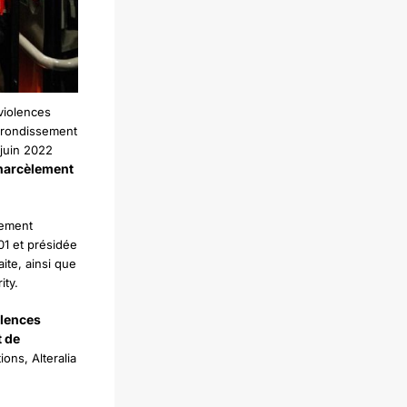
violences
arrondissement
 juin 2022
harcèlement
gement
901 et présidée
ite, ainsi que
ity.
olences
t de
ons, Alteralia