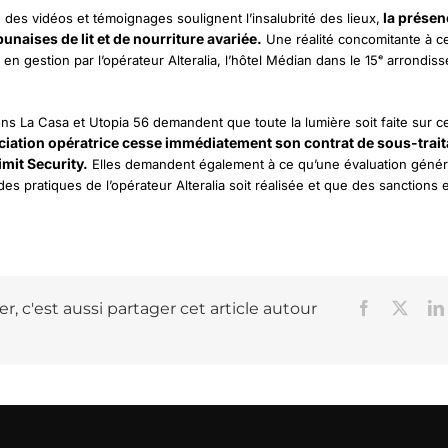
la présen
 des vidéos et témoignages soulignent l’insalubrité des lieux,
unaises de lit et de nourriture avariée.
Une réalité concomitante à ce
 en gestion par l’opérateur Alteralia, l’hôtel Médian dans le 15ᵉ arrondi
ons La Casa et Utopia 56 demandent que toute la lumière soit faite sur c
ciation opératrice cesse immédiatement son contrat de sous-trait
imit Security.
Elles demandent également à ce qu’une évaluation génér
es pratiques de l’opérateur Alteralia soit réalisée et que des sanctions 
r, c'est aussi partager cet article autour
Facebook
X