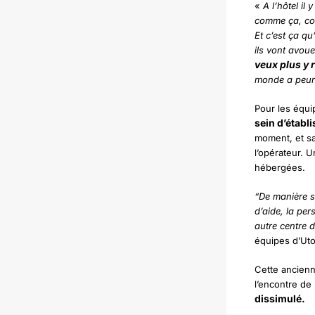
«
A l’hôtel i
comme ça, com
Et c’est ça q
ils vont avoue
veux plus y 
monde a peu
Pour les équi
sein d’établ
moment, et sa
l’opérateur. U
hébergées.
“De manière st
d’aide, la per
autre centre 
équipes d’Uto
Cette ancienn
l’encontre d
dissimulé.