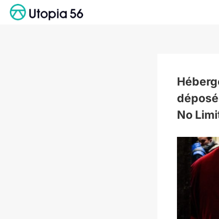
Passer
au
contenu
Héberg
déposé
No Limi
Voir
l'image
agrandie