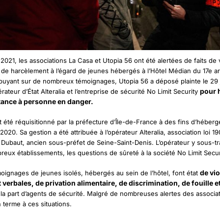
021, les associations La Casa et Utopia 56 ont été alertées de faits de 
t de harcèlement à l’égard de jeunes hébergés à l’Hôtel Médian du 17e 
ppuyant sur de nombreux témoignages, Utopia 56 a déposé plainte le 29
pour 
érateur d’État Alteralia et l’entreprise de sécurité No Limit Security
tance à personne en danger.
it été réquisitionné par la préfecture d’Île-de-France à des fins d’héber
020. Sa gestion a été attribuée à l’opérateur Alteralia, association loi 1
r Dubaut, ancien sous-préfet de Seine-Saint-Denis. L’opérateur y sous-tra
eux établissements, les questions de sûreté à la société No Limit Secur
de vi
moignages de jeunes isolés, hébergés au sein de l’hôtel, font état
 verbales, de privation alimentaire, de discrimination, de fouille e
la part d’agents de sécurité. Malgré de nombreuses alertes des associati
 terme à ces situations.