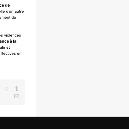
ce de
lle d’un autre
ssement de
es violences
ance à la
ale et
effectives en
LinkedIn
WhatsApp
Tumblr
Email