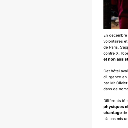
En décembre 2
volontaires e
de Paris. S’a
contre X, l’op
et non assis
Cet hôtel ava
d’urgence en 2
par Mr Olivie
dans de nombr
Différents té
physiques et
chantage
de 
n’a pas mis un