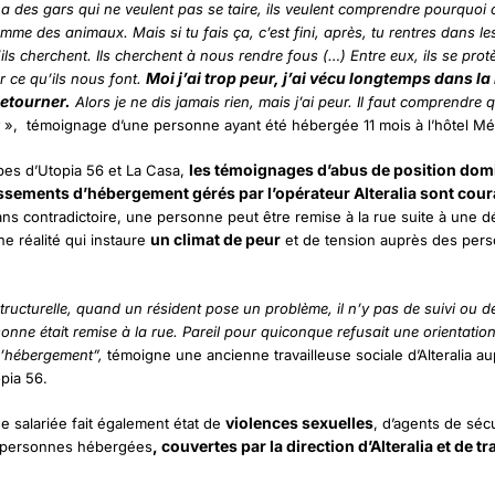
l y a des gars qui ne veulent pas se taire, ils veulent comprendre pourquoi 
me des animaux. Mais si tu fais ça, c’est fini, après, tu rentres dans le
u’ils cherchent. Ils cherchent à nous rendre fous (…) Entre eux, ils se prot
Moi j’ai trop peur, j’ai vécu longtemps dans la 
r ce qu’ils nous font.
retourner.
Alors je ne dis jamais rien, mais j’ai peur. Il faut comprendre q
r
», témoignage d’une personne ayant été hébergée 11 mois à l’hôtel Mé
les témoignages d’abus de position dom
pes d’Utopia 56 et La Casa,
issements d’hébergement gérés par l’opérateur Alteralia sont cour
ns contradictoire, une personne peut être remise à la rue suite à une d
un climat de peur
ne réalité qui instaure
et de tension auprès des per
ructurelle, quand un résident pose un problème, il n’y pas de suivi ou de
sonne étai
t
remise à la rue. Pareil pour quiconque refusait une orientatio
d’hébergement”,
témoigne une ancienne travailleuse sociale d’Alteralia a
pia 56.
violences sexuelles
e salariée fait également état de
, d’agents de sécu
, couvertes par la direction d’Alteralia et de tr
e personnes hébergées