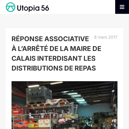
Passer
au
Tog
contenu
Nav
AGIR
8 mars 2017
RÉPONSE ASSOCIATIVE
S’INFORMER
À L’ARRÊTÉ DE LA MAIRE DE
CALAIS INTERDISANT LES
ADHÉRER
DISTRIBUTIONS DE REPAS
FAIRE UN DON
Voir
l'image
agrandie