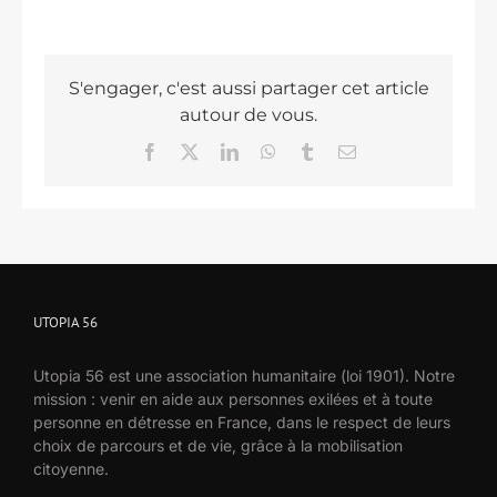
S'engager, c'est aussi partager cet article
autour de vous.
Facebook
X
LinkedIn
WhatsApp
Tumblr
Email
UTOPIA 56
Utopia 56 est une association humanitaire (loi 1901). Notre
mission : venir en aide aux personnes exilées et à toute
personne en détresse en France, dans le respect de leurs
choix de parcours et de vie, grâce à la mobilisation
citoyenne.