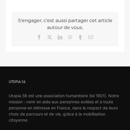
S'engager, c'est aussi partager cet article
autour de vous.
Facebook
X
LinkedIn
WhatsApp
Tumblr
Email
UTOPIA 56
Utopia 56 est une association humanitaire (loi 1901). Notre
mission : venir en aide aux personnes exilées et à toute
personne en détresse en France, dans le respect de leurs
choix de parcours et de vie, grâce à la mobilisation
citoyenne.