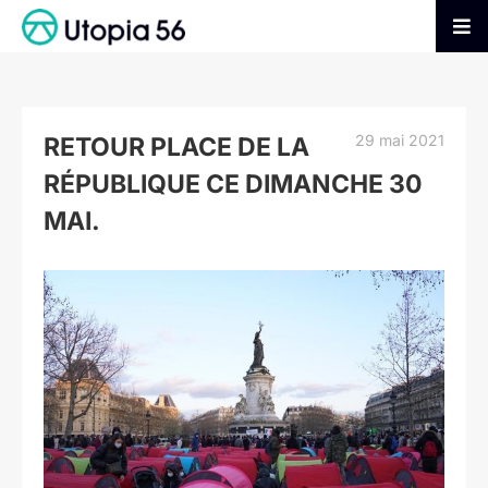
Passer
au
Tog
contenu
Nav
AGIR
29 mai 2021
RETOUR PLACE DE LA
S’INFORMER
RÉPUBLIQUE CE DIMANCHE 30
MAI.
ADHÉRER
Voir
l'image
FAIRE UN DON
agrandie