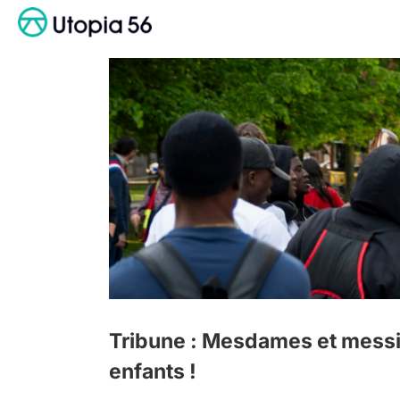
Passer
au
contenu
Tribune : Mesdames et messie
enfants !