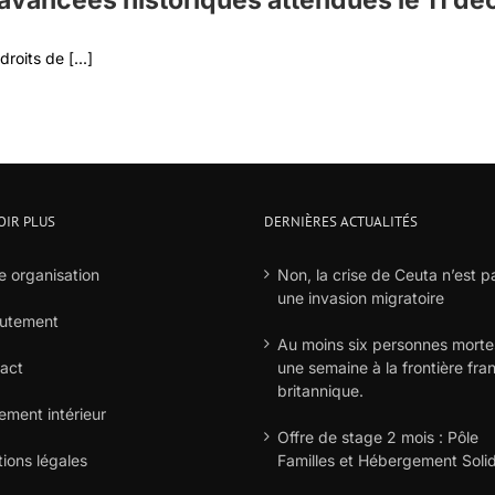
s avancées historiques attendues le 11 d
roits de [...]
OIR PLUS
DERNIÈRES ACTUALITÉS
e organisation
Non, la crise de Ceuta n’est p
une invasion migratoire
utement
Au moins six personnes morte
act
une semaine à la frontière fra
britannique.
ement intérieur
Offre de stage 2 mois : Pôle
ions légales
Familles et Hébergement Solid