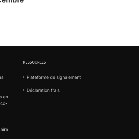
écembre
RESSOURCES
as
Plateforme de signalement
Déclaration frais
s en
nco-
aire