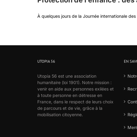
Protection de l’enfance : de
À quelques jours de la Journée internationale des d
UTOPIA 56
EN SAV
Utopia 56 est une association
Notr
humanitaire (loi 1901). Notre mission :
venir en aide aux personnes exilées et
Recr
à toute personne en détresse en
France, dans le respect de leurs choix
Cont
de parcours et de vie, grâce à la
mobilisation citoyenne.
Régl
Ment