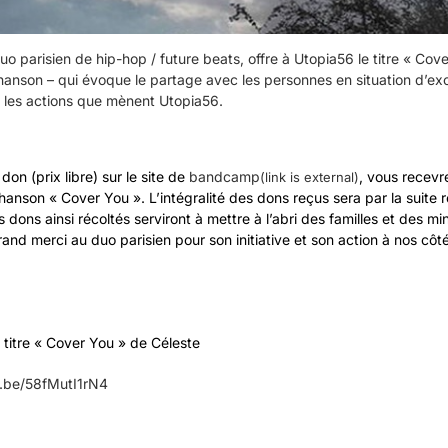
uo parisien de hip-hop / future beats, offre à Utopia56 le titre « Cov
hanson – qui évoque le partage avec les personnes en situation d’exc
s les actions que mènent Utopia56.
don (prix libre) sur le site de
bandcamp
, vous recevr
(link is external)
anson « Cover You ». L’intégralité des dons reçus sera par la suite 
 dons ainsi récoltés serviront à mettre à l’abri des familles et des mi
grand merci au duo parisien pour son initiative et son action à nos côt
 titre « Cover You » de Céleste
u.be/58fMutI1rN4