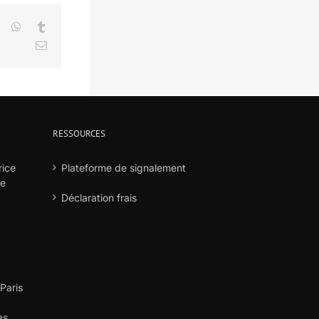
LinkedIn
WhatsApp
Tumblr
Email
RESSOURCES
rice
Plateforme de signalement
he
Déclaration frais
 Paris
as