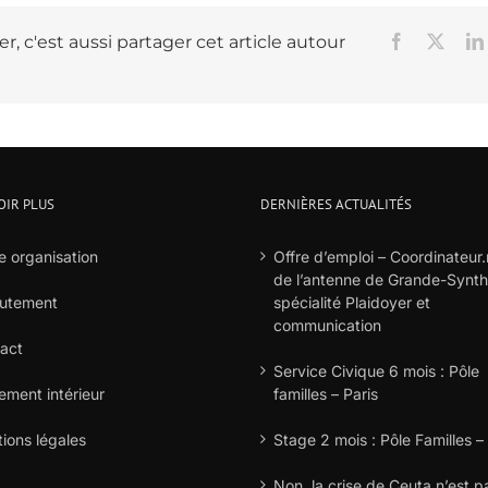
r, c'est aussi partager cet article autour
Facebook
X
OIR PLUS
DERNIÈRES ACTUALITÉS
e organisation
Offre d’emploi – Coordinateur.
de l’antenne de Grande-Synt
utement
spécialité Plaidoyer et
communication
act
Service Civique 6 mois : Pôle
ement intérieur
familles – Paris
ions légales
Stage 2 mois : Pôle Familles –
Non, la crise de Ceuta n’est p