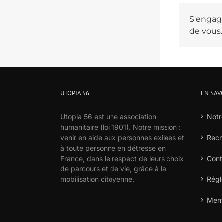
S'engage
de vous.
UTOPIA 56
EN SAV
Utopia 56 est une association
Notr
humanitaire (loi 1901). Notre mission :
venir en aide aux personnes exilées et
Recr
à toute personne en détresse en
France, dans le respect de leurs choix
Cont
de parcours et de vie, grâce à la
mobilisation citoyenne.
Régl
Ment