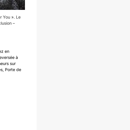
er You ». Le
lusion –
ez en
reversée à
neurs sur
és, Porte de