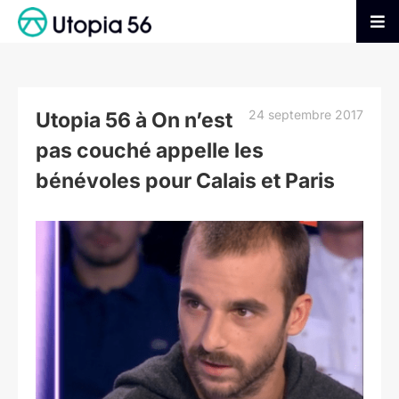
Passer
au
Tog
contenu
Nav
AGIR
24 septembre 2017
Utopia 56 à On n’est
S’INFORMER
pas couché appelle les
bénévoles pour Calais et Paris
ADHÉRER
Voir
l'image
FAIRE UN DON
agrandie