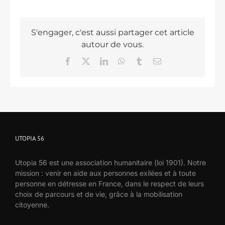
S'engager, c'est aussi partager cet article
autour de vous.
Facebook
X
LinkedIn
WhatsApp
Tumblr
Email
UTOPIA 56
Utopia 56 est une association humanitaire (loi 1901). Notre
mission : venir en aide aux personnes exilées et à toute
personne en détresse en France, dans le respect de leurs
choix de parcours et de vie, grâce à la mobilisation
citoyenne.