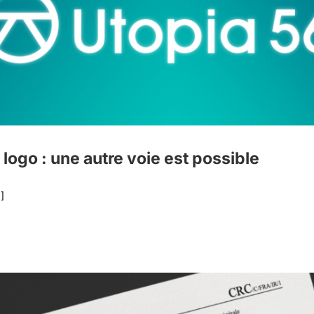
ogo : une autre voie est possible
]