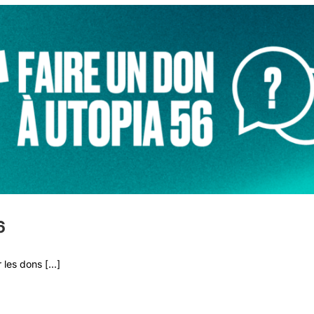
6
les dons [...]