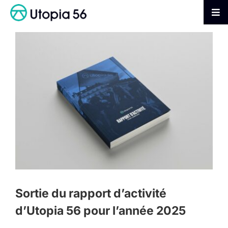
Passer
au
Tog
contenu
Nav
AGIR
S’INFORMER
ADHÉRER
FAIRE UN DON
Sortie du rapport d’activité
d’Utopia 56 pour l’année 2025