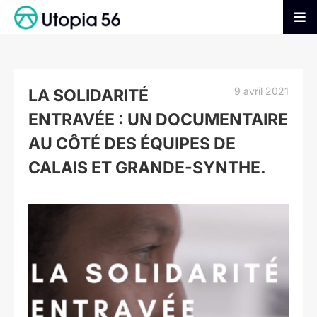
Passer
au
Tog
contenu
Nav
AGIR
9 avril 2021
LA SOLIDARITÉ
S’INFORMER
ENTRAVÉE : UN DOCUMENTAIRE
AU CÔTÉ DES ÉQUIPES DE
ADHÉRER
CALAIS ET GRANDE-SYNTHE.
FAIRE UN DON
Voir
l'image
agrandie