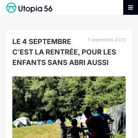
Passer
au
Tog
contenu
Nav
AGIR
5 septembre 2023
LE 4 SEPTEMBRE
S’INFORMER
C’EST LA RENTRÉE, POUR LES
ENFANTS SANS ABRI AUSSI
ADHÉRER
Voir
l'image
FAIRE UN DON
agrandie