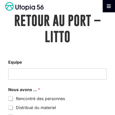
Passer
au
Tog
contenu
Nav
RETOUR AU PORT –
AGIR
LITTO
S’INFORMER
ADHÉRER
Equipe
FAIRE UN DON
Nous avons ...
*
Rencontré des personnes
Distribué du materiel