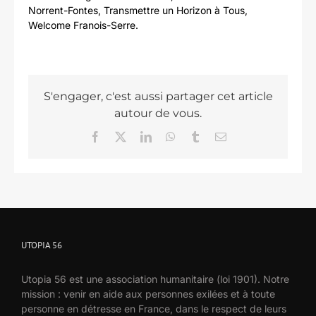
Norrent-Fontes, Transmettre un Horizon à Tous,
Welcome Franois-Serre.
S'engager, c'est aussi partager cet article
autour de vous.
Facebook
X
LinkedIn
WhatsApp
Tumblr
Email
UTOPIA 56
Utopia 56 est une association humanitaire (loi 1901). Notre
mission : venir en aide aux personnes exilées et à toute
personne en détresse en France, dans le respect de leurs