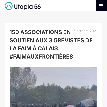
Passer
au
Tog
contenu
Nav
AGIR
26 octobre 2021
150 ASSOCIATIONS EN
S’INFORMER
SOUTIEN AUX 3 GRÉVISTES DE
LA FAIM À CALAIS.
ADHÉRER
#FAIMAUXFRONTIÈRES
FAIRE UN DON
Voir
l'image
agrandie