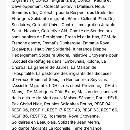
Migrants 17, Collectif Migrants 83, Collectif Pêche et
Développement, Collectif poitevin D’ailleurs Nous
Sommes d’Ici, Collectif pour le Respect des Droits des
Étrangers Solidarité migrants Béarn, Collectif P’tits Dejs
Solidaires, Collectif Uni⋅es Contre l’Immigration Jetable-
Saint- Nazaire, Collective Aid, Comité de Soutien aux
sans papiers de Perpignan, Droits ici et là-bas, EGM de
Franche comté, Emmaüs Dunkerque, Emmaüs Roya,
Eucalyptus, Haut-Var Solidarité, Itinérance Dieppe,
Hébergement Solidaire Bihorel, Initiative Citoyenne pour
l’Accueil de Réfugiés dans l’Embrunais, Kolone, La
Chorba, La gamelle de Jaurès, La Maison de
l’Hospitalité, La pastorale des migrants des diocèses
d’Evreux, Rouen et Sées, La Rencontre à Seyssins,
l’Assiette Migrante, LDH Istres ouest-Provence, LDH du
Mans, LDH Martigues-Côte Bleue, Maison des jeunes et
de la culture de Martigues, Maison Sésame, Paris d’Exil,
Pax Christi Nice, Peuples Solidaires Doubs, RESF 04,
RESF 06, RESF 11, RESF 17, RESF 43, RESF 63, RESF 66,
RESF 86, RESF 72, Rosmerta, Roya Citoyenne,
Solidaires en Beaujolais, Solidarité Jean Merlin,
Solidarité Migrants La Rochelle, Terre d’errance