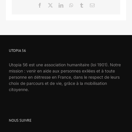
Facebook
X
LinkedIn
WhatsApp
Tumblr
Email
UTOPIA 56
Utopia 56 est une association humanitaire (loi 1901). Notre
mission : venir en aide aux personnes exilées et à toute
personne en détresse en France, dans le respect de leurs
choix de parcours et de vie, grâce à la mobilisation
citoyenne.
NOUS SUIVRE