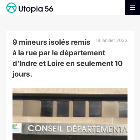
Passer
au
Tog
contenu
Nav
AGIR
18 janvier 2023
9 mineurs isolés remis
S’INFORMER
à la rue par le département
d’Indre et Loire en seulement 10
ADHÉRER
jours.
FAIRE UN DON
Voir
l'image
agrandie