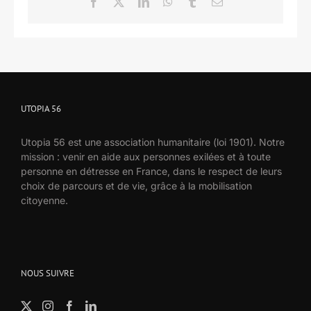
Facebook
X
LinkedIn
WhatsApp
Tumblr
Email
UTOPIA 56
Utopia 56 est une association humanitaire (loi 1901). Notre
mission : venir en aide aux personnes exilées et à toute
personne en détresse en France, dans le respect de leurs
choix de parcours et de vie, grâce à la mobilisation
citoyenne.
NOUS SUIVRE