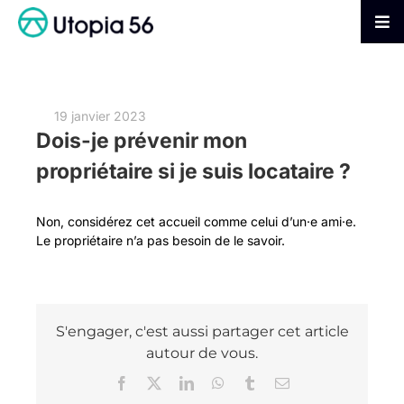
Passer
au
Tog
contenu
Nav
AGIR
19 janvier 2023
S’INFORMER
Dois-je prévenir mon
propriétaire si je suis locataire ?
ADHÉRER
Non, considérez cet accueil comme celui d’un·e ami·e.
Le propriétaire n’a pas besoin de le savoir.
FAIRE UN DON
S'engager, c'est aussi partager cet article
autour de vous.
Facebook
X
LinkedIn
WhatsApp
Tumblr
Email