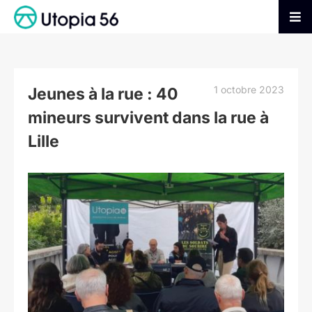
Passer
au
Tog
contenu
Nav
AGIR
1 octobre 2023
Jeunes à la rue : 40
S’INFORMER
mineurs survivent dans la rue à
Lille
ADHÉRER
Voir
l'image
FAIRE UN DON
agrandie