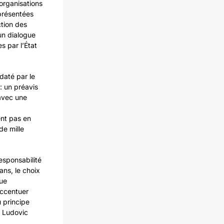
organisations
 présentées
ction des
un dialogue
s par l’État
daté par le
: un préavis
 avec une
ent pas en
de mille
responsabilité
ns, le choix
que
accentuer
 principe
t Ludovic