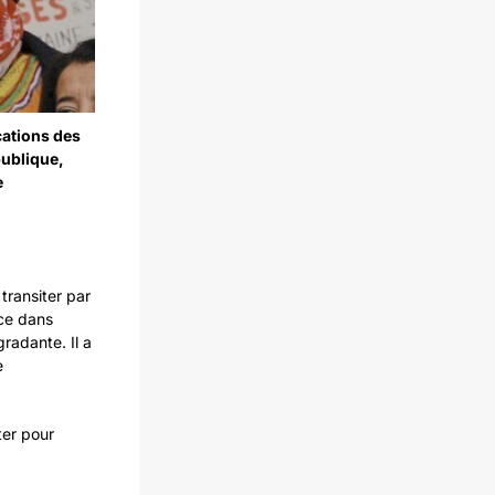
cations des
publique,
e
transiter par
nce dans
gradante. Il a
e
ter pour