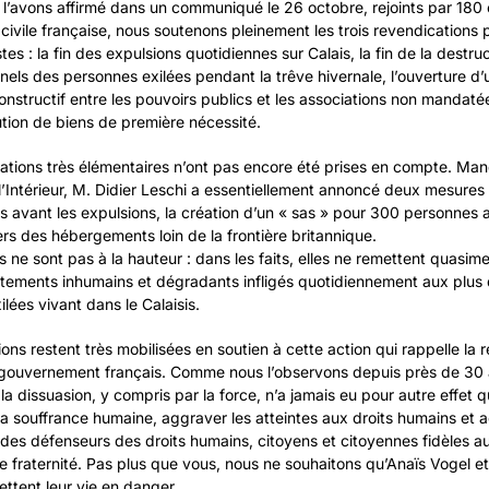
’avons affirmé dans un communiqué le 26 octobre, rejoints par 180 
 civile française, nous soutenons pleinement les trois revendications
stes : la fin des expulsions quotidiennes sur Calais, la fin de la destru
nels des personnes exilées pendant la trêve hivernale, l’ouverture d’
onstructif entre les pouvoirs publics et les associations non mandatée
bution de biens de première nécessité.
ations très élémentaires n’ont pas encore été prises en compte. Man
l’Intérieur, M. Didier Leschi a essentiellement annoncé deux mesures 
s avant les expulsions, la création d’un « sas » pour 300 personnes
ers des hébergements loin de la frontière britannique.
ne sont pas à la hauteur : dans les faits, elles ne remettent quasim
itements inhumains et dégradants infligés quotidiennement aux plus 
lées vivant dans le Calaisis.
ons restent très mobilisées en soutien à cette action qui rappelle la 
gouvernement français. Comme nous l’observons depuis près de 30 a
e la dissuasion, y compris par la force, n’a jamais eu pour autre effet 
la souffrance humaine, aggraver les atteintes aux droits humains et 
des défenseurs des droits humains, citoyens et citoyennes fidèles au
e fraternité. Pas plus que vous, nous ne souhaitons qu’Anaïs Vogel e
ttent leur vie en danger.