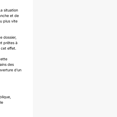
a situation
Manche et de
 plus vite
e dossier,
t prêtes à
cet effet.
cette
mains des
uverture d’un
blique,
le