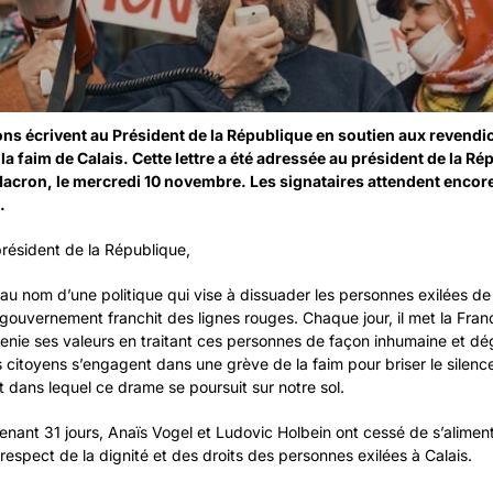
ons écrivent au Président de la République en soutien aux revendi
la faim de Calais. Cette lettre a été adressée au président de la Ré
cron, le mercredi 10 novembre. Les signataires attendent encor
.
président de la République,
au nom d’une politique qui vise à dissuader les personnes exilées de 
 gouvernement franchit des lignes rouges. Chaque jour, il met la Fra
et renie ses valeurs en traitant ces personnes de façon inhumaine et dé
is citoyens s’engagent dans une grève de la faim pour briser le silenc
 dans lequel ce drame se poursuit sur notre sol.
enant 31 jours, Anaïs Vogel et Ludovic Holbein ont cessé de s’alimen
espect de la dignité et des droits des personnes exilées à Calais.