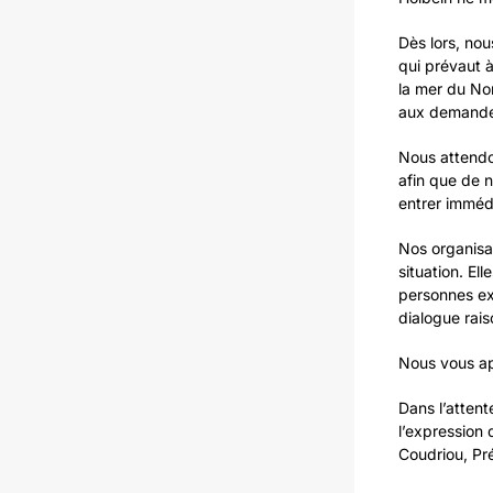
Dès lors, nou
qui prévaut à
la mer du No
aux demande
Nous attendo
afin que de 
entrer imméd
Nos organisa
situation. El
personnes ex
dialogue rais
Nous vous app
Dans l’attent
l’expression 
Coudriou, Pr