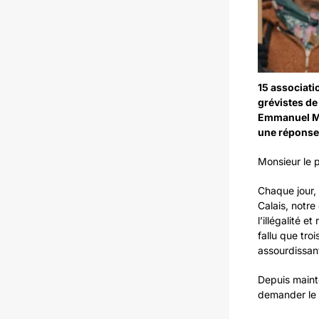
15 associati
grévistes de 
Emmanuel Ma
une réponse
Monsieur le 
Chaque jour, 
Calais, notre
l’illégalité 
fallu que tro
assourdissant
Depuis maint
demander le r