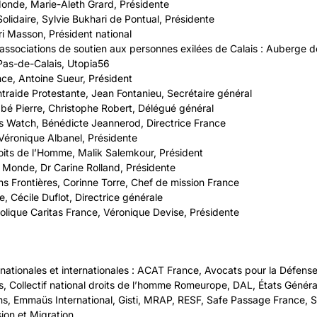
nde, Marie-Aleth Grard, Présidente
lidaire, Sylvie Bukhari de Pontual, Présidente
i Masson, Président national
 associations de soutien aux personnes exilées de Calais : Auberge d
as-de-Calais, Utopia56
e, Antoine Sueur, Président
traide Protestante, Jean Fontanieu, Secrétaire général
bé Pierre, Christophe Robert, Délégué général
 Watch, Bénédicte Jeannerod, Directrice France
Véronique Albanel, Présidente
oits de l’Homme, Malik Salemkour, Président
Monde, Dr Carine Rolland, Présidente
s Frontières, Corinne Torre, Chef de mission France
 Cécile Duflot, Directrice générale
olique Caritas France, Véronique Devise, Présidente
nationales et internationales : ACAT France, Avocats pour la Défense
s, Collectif national droits de l’homme Romeurope, DAL, États Génér
ns, Emmaüs International, Gisti, MRAP, RESF, Safe Passage France, S
ion et Migration.