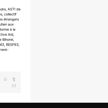
oubs, ASTI de
 collectif
es étrangers
utien aux
dorme à la
ctive Aid,
 Bihorel,
F43, RESF63,
rrent-
LinkedIn
WhatsApp
Tumblr
Email