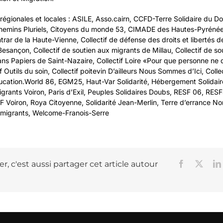
régionales et locales : ASILE, Asso.cairn, CCFD-Terre Solidaire du D
emins Pluriels, Citoyens du monde 53, CIMADE des Hautes-Pyrénées,
rar de la Haute-Vienne, Collectif de défense des droits et libertés d
sançon, Collectif de soutien aux migrants de Millau, Collectif de so
ns Papiers de Saint-Nazaire, Collectif Loire «Pour que personne ne 
if Outils du soin, Collectif poitevin D’ailleurs Nous Sommes d’Ici, Colle
ation.World 86, EGM25, Haut-Var Solidarité, Hébergement Solidaire
grants Voiron, Paris d’Exil, Peuples Solidaires Doubs, RESF 06, RES
 Voiron, Roya Citoyenne, Solidarité Jean-Merlin, Terre d’errance No
 migrants, Welcome-Franois-Serre
r, c'est aussi partager cet article autour
Facebook
X