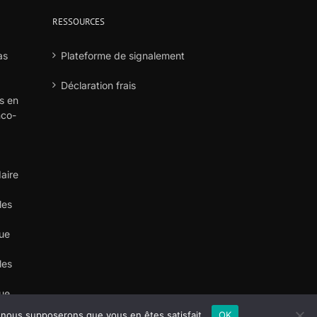
RESSOURCES
as
Plateforme de signalement
Déclaration frais
s en
nco-
aire
les
que
les
que
e, nous supposerons que vous en êtes satisfait.
OK