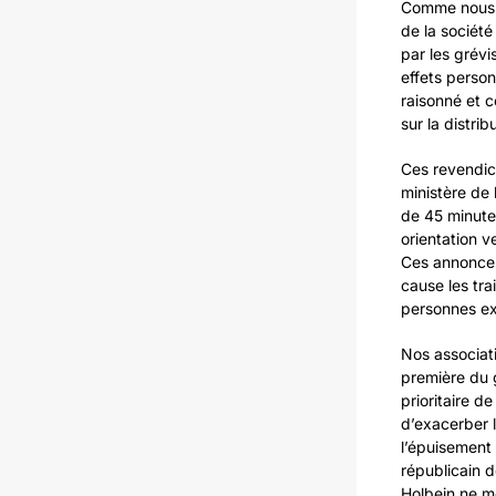
Comme nous l
de la société
par les grévi
effets person
raisonné et c
sur la distri
Ces revendic
ministère de 
de 45 minute
orientation v
Ces annonces 
cause les tra
personnes exi
Nos associati
première du 
prioritaire d
d’exacerber 
l’épuisement 
républicain d
Holbein ne me