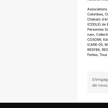
Associations 
Colombes, Ch
Chabatz d’ent
(CDDLE) de Be
Personnes Sa
rue», Collect
COSOMI, Educ
ICARE-05, Mi
RESF86, RESF
Fontes, Tous
S'engage
de vous.