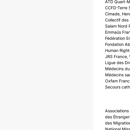
ATD Quart-Mo
CCFD-Terre So
Cimade, Henr
Collectif des
Salam Nord P
Emmaüs Franc
Fédération En
Fondation Ab
Human Rights
JRS France, 
Ligue des Dr
Médecins du 
Médecins san
Oxfam France,
Secours cath
Associations 
des Étranger
des Migratio
National Miss