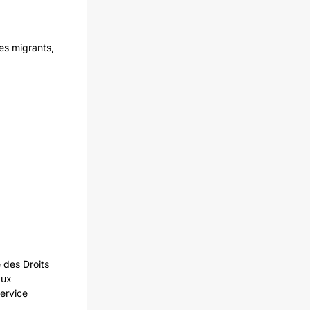
es migrants,
 des Droits
aux
ervice