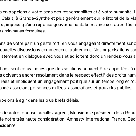
s en appelons à votre sens des responsabilités et à votre humanité. L
 Calais, à Grande-Synthe et plus généralement sur le littoral de la 
rd, impose qu’une réponse gouvernementale positive soit apportée au
s minimales formulées.
ns de votre part un geste fort, en vous engageant directement sur c
nouvelles discussions commencent rapidement. Nos organisations son
iatement en dialogue avec vous et sollicitent donc un rendez-vous à 
tions sont convaincues que des solutions peuvent être apportées à 
les doivent s’ancrer résolument dans le respect effectif des droits hu
ilées et impliquent un engagement politique sur un temps long et l’o
onné associant personnes exilées, associations et pouvoirs publics.
elons à agir dans les plus brefs délais.
e de votre réponse, veuillez agréer, Monsieur le président de la Répu
de notre très haute considération, Amnesty International France, Céci
ésidente