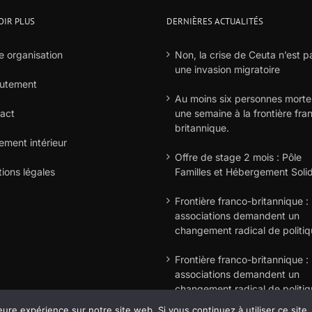
OIR PLUS
DERNIÈRES ACTUALITÉS
e organisation
Non, la crise de Ceuta n’est p
une invasion migratoire
utement
Au moins six personnes morte
act
une semaine à la frontière fra
britannique.
ement intérieur
Offre de stage 2 mois : Pôle
ions légales
Familles et Hébergement Solid
Frontière franco-britannique : 
associations demandent un
changement radical de politi
Frontière franco-britannique : 
associations demandent un
changement radical de politi
eure expérience sur notre site web. Si vous continuez à utiliser ce sit