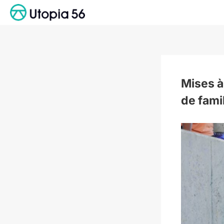
Passer
au
contenu
Mises à 
de fami
Voir
l'image
agrandie