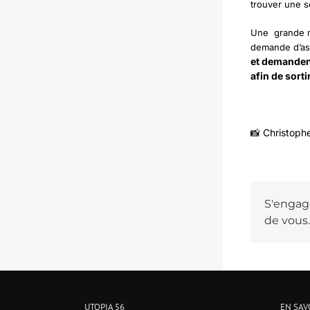
trouver une s
Une grande ma
demande d’asi
et demandent
afin de sorti
📸 Christoph
S'engage
de vous.
UTOPIA 56
EN SAV