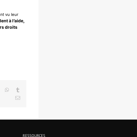
nt vu leur
lent à l’aide,
rs droits
LinkedIn
WhatsApp
Tumblr
Email
RESSOURCES