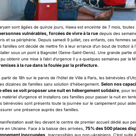
aryam sont âgées de quinze jours, Hawa est enceinte de 7 mois, toutes 
ersonnes vulnérables, forcées de vivre à la rue
depuis des semaine
aris et sa périphérie. Depuis samedi 9 juillet, ces enfants, ces femmes s
 familles ont décidé de mettre fin à leur errance d’un bout de trottoir à l
nstaller sous un pont à Bagnolet (Seine-Saint-Denis). Une grande partie d
 pu obtenir une mise à l’abri d’urgence il y a quelques semaines par la Ma
remises à la rue dans la foulée par la préfecture.
partir de 18h sur le parvis de l’hôtel de Ville à Paris, les bénévoles d’Ut
Selon nos capaci
es dizaines de familles sans solution d’hébergement.
re elles se voit proposer une nuit en hébergement solidaire
, pour le
 matériel d’urgence et installons ces familles pour passer la nuit en ten
des bénévoles sont présents toute la journée sur le campement pour aider
 assurer une présence auprès des familles.
anifestation avait lieu devant le centre de premier accueil dédié aux p
75% des 500 places dis
rre en Ukraine. Face à la baisse des arrivées,
iennement inoccupées,
inaccessibles aux non-ukrainiens. C’est suite à