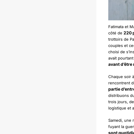
Fatimata et M
220 p
côté de
trottoirs de P
couples et ces
choisi de s’i
avait pourtant
avant d’être 
Chaque soir à 
rencontrent d
partie d’ent
distribuons du
trois jours, 
logistique et
Samedi, une m
fuyant la gue
sont quotid