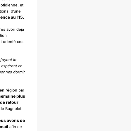
uotidienne, et
tions, d’une
ence au 115.
rès avoir déjà
tion
t orienté ces
 fuyant la
, espérant en
ersonnes dormir
 en région par
 semaine plus
 de retour
 de Bagnolet.
ous avons de
-mail
afin de