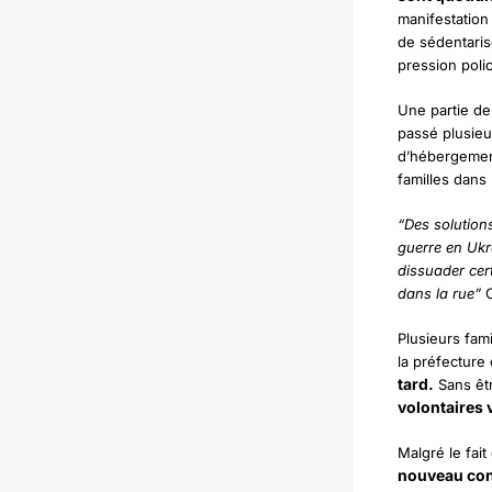
manifestation 
de sédentarise
pression poli
Une partie de 
passé plusieur
d’hébergement
familles dans
“Des solutions
guerre en Ukr
dissuader cert
dans la rue”
O
Plusieurs fam
la préfecture
tard.
Sans êt
volontaires 
Malgré le fai
nouveau cont