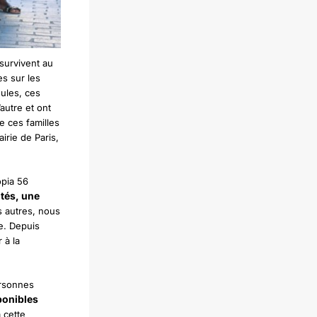
survivent au
s sur les
eules, ces
’autre et ont
e ces familles
irie de Paris,
opia 56
tés, une
s autres, nous
te. Depuis
 à la
ersonnes
ponibles
 cette