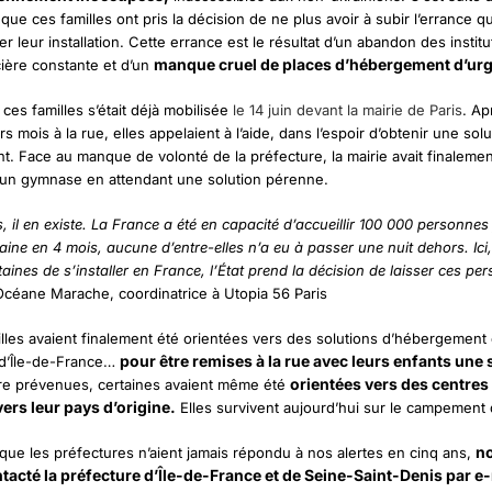
que ces familles ont pris la décision de ne plus avoir à subir l’errance q
r leur installation. Cette errance est le résultat d’un abandon des institu
manque cruel de places d’hébergement d’urg
cière constante et d’un
ces familles s’était déjà mobilisée
le 14 juin devant la mairie de Paris
. Ap
s mois à la rue, elles appelaient à l’aide, dans l’espoir d’obtenir une solu
. Face au manque de volonté de la préfecture, la mairie avait finalemen
 un gymnase en attendant une solution pérenne.
, il en existe. La France a été en capacité d’accueillir 100 000 personnes
aine en 4 mois, aucune d’entre-elles n’a eu à passer une nuit dehors. Ici
aines de s’installer en France, l’État prend la décision de laisser ces p
céane Marache, coordinatrice à Utopia 56 Paris
illes avaient finalement été orientées vers des solutions d’hébergement
pour être remises à la rue avec leurs enfants une
 d’Île-de-France…
orientées vers des centres
re prévenues, certaines avaient même été
vers leur pays d’origine.
Elles survivent aujourd’hui sur le campement
n
t que les préfectures n’aient jamais répondu à nos alertes en cinq ans,
acté la préfecture d’Île-de-France et de Seine-Saint-Denis par e