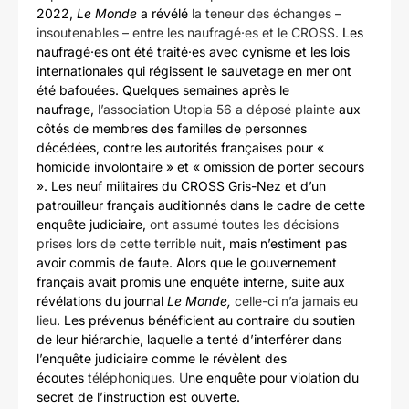
2022,
Le Monde
a révélé
la teneur des échanges –
insoutenables – entre les naufragé·es et le CROSS
. Les
naufragé·es ont été traité·es avec cynisme et les lois
internationales qui régissent le sauvetage en mer ont
été bafouées. Quelques semaines après le
naufrage,
l’association Utopia 56 a déposé plainte
aux
côtés de membres des familles de personnes
décédées, contre les autorités françaises pour «
homicide involontaire » et « omission de porter secours
». Les neuf militaires du CROSS Gris-Nez et d’un
patrouilleur français auditionnés dans le cadre de cette
enquête judiciaire,
ont assumé toutes les décisions
prises lors de cette terrible nuit
, mais n’estiment pas
avoir commis de faute. Alors que le gouvernement
français avait promis une enquête interne, suite aux
révélations du journal
Le Monde,
celle-ci n’a jamais eu
lieu
. Les prévenus bénéficient au contraire du soutien
de leur hiérarchie, laquelle a tenté d’interférer dans
l’enquête judiciaire comme le révèlent des
écoutes
téléphoniques
. U
ne enquête pour violation du
secret de l’instruction est ouverte.