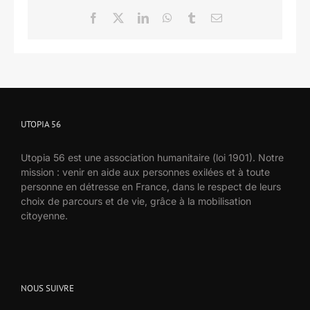
Facebook
X
LinkedIn
WhatsApp
Tumblr
Email
UTOPIA 56
Utopia 56 est une association humanitaire (loi 1901). Notre
mission : venir en aide aux personnes exilées et à toute
personne en détresse en France, dans le respect de leurs
choix de parcours et de vie, grâce à la mobilisation
citoyenne.
NOUS SUIVRE