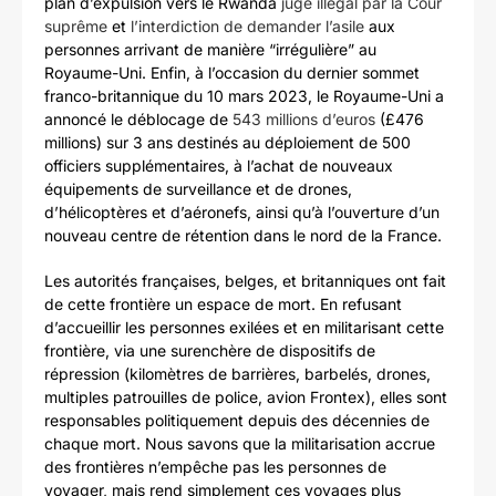
plan d’expulsion vers le Rwanda
jugé illégal par la Cour
suprême
et
l’interdiction de demander l’asile
aux
personnes arrivant de manière “irrégulière” au
Royaume-Uni. Enfin, à l’occasion du dernier sommet
franco-britannique du 10 mars 2023, le Royaume-Uni a
annoncé le déblocage de
543 millions d’euros
(£476
millions) sur 3 ans destinés au déploiement de 500
officiers supplémentaires, à l’achat de nouveaux
équipements de surveillance et de drones,
d’hélicoptères et d’aéronefs, ainsi qu’à l’ouverture d’un
nouveau centre de rétention dans le nord de la France.
Les autorités françaises, belges, et britanniques ont fait
de cette frontière un espace de mort. En refusant
d’accueillir les personnes exilées et en militarisant cette
frontière, via une surenchère de dispositifs de
répression (kilomètres de barrières, barbelés, drones,
multiples patrouilles de police, avion Frontex), elles sont
responsables politiquement depuis des décennies de
chaque mort. Nous savons que la militarisation accrue
des frontières n’empêche pas les personnes de
voyager, mais rend simplement ces voyages plus