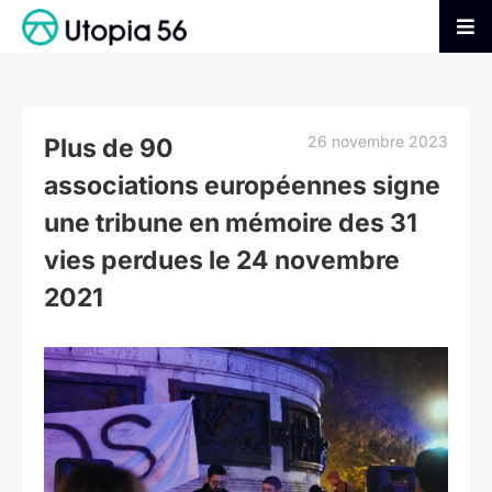
Passer
au
Tog
contenu
Nav
AGIR
26 novembre 2023
Plus de 90
S’INFORMER
associations européennes signe
une tribune en mémoire des 31
ADHÉRER
vies perdues le 24 novembre
2021
FAIRE UN DON
Voir
l'image
agrandie