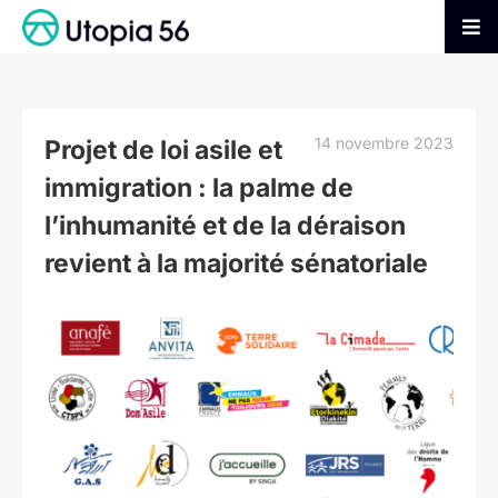
Passer
au
Tog
contenu
Nav
AGIR
14 novembre 2023
Projet de loi asile et
S’INFORMER
immigration : la palme de
l’inhumanité et de la déraison
ADHÉRER
revient à la majorité sénatoriale
FAIRE UN DON
Voir
l'image
agrandie