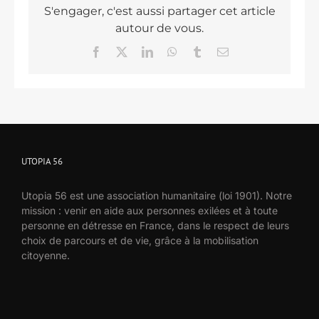
S'engager, c'est aussi partager cet article
autour de vous.
Facebook
X
LinkedIn
WhatsApp
Tumblr
Email
UTOPIA 56
Utopia 56 est une association humanitaire (loi 1901). Notre
mission : venir en aide aux personnes exilées et à toute
personne en détresse en France, dans le respect de leurs
choix de parcours et de vie, grâce à la mobilisation
citoyenne.