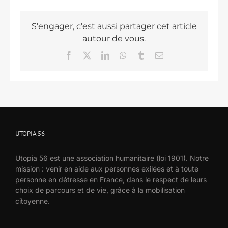
S'engager, c'est aussi partager cet article
autour de vous.
Facebook
X
LinkedIn
WhatsApp
Tumblr
Email
UTOPIA 56
Utopia 56 est une association humanitaire (loi 1901). Notre
mission : venir en aide aux personnes exilées et à toute
personne en détresse en France, dans le respect de leurs
choix de parcours et de vie, grâce à la mobilisation
citoyenne.