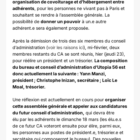
organisation de covoiturage et d’hébergement entre
adhérents
, pour les personnes ne vivant pas à Paris et
souhaitant se rendre à l’assemblée générale. La
possibilité de
donner un pouvoir
à un.e autre
adhérent.e sera également proposée.
Après la démission de trois des six membres du conseil
d’administration (
voir les raisons ici
), mi-février, deux
membres restants du CA se sont réunis, hier (jeudi 23),
pour réélire un président et un trésorier.
La composition
du bureau et conseil d’administration d’Utopia 56 est
donc actuellement la suivante : Yann Manzi,
président ; Christophe Inizan, secrétaire ; Loïc Le
Moal, trésorier.
Une réflexion est actuellement en cours pour
organiser
cette assemblée générale et appeler aux candidatures
du futur conseil d’administration,
qui devra être
élu par les adhérents le dimanche 18 mars (les élu.e.s
de ce futur CA voteront ensuite pour élire, parmi eux,
les personnes aux postes de président.e, trésorier.e et
secrétaire qui composeront le bureau). Des nouvelles