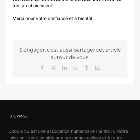
très prochainement !
Merci pour votre confiance et à bientôt.
S'engager, c'est aussi partager cet article
autour de vous.
Facebook
X
LinkedIn
WhatsApp
Tumblr
Email
UTOPIA 56
Utopia 56 est une association humanitaire (loi 1901). Notre
mission : venir en aide aux personnes exilées et à toute