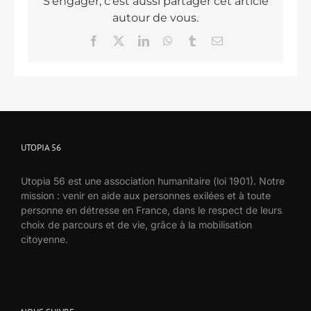
S'engager, c'est aussi partager cet article
autour de vous.
Facebook
X
LinkedIn
WhatsApp
Tumblr
Email
UTOPIA 56
Utopia 56 est une association humanitaire (loi 1901). Notre
mission : venir en aide aux personnes exilées et à toute
personne en détresse en France, dans le respect de leurs
choix de parcours et de vie, grâce à la mobilisation
citoyenne.