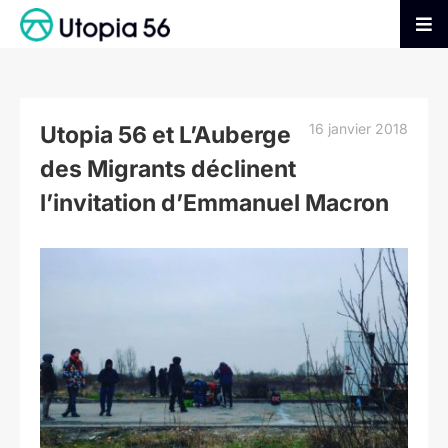
Passer
au
Tog
contenu
Nav
AGIR
16 janvier 2018
Utopia 56 et L’Auberge
S’INFORMER
des Migrants déclinent
l’invitation d’Emmanuel Macron
ADHÉRER
Voir
l'image
FAIRE UN DON
agrandie