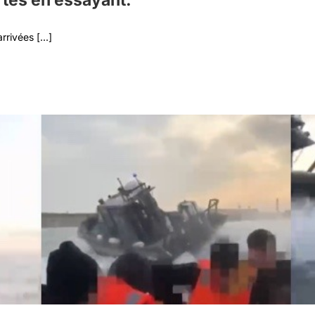
rtes en essayant.
rivées [...]