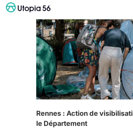
Passer
au
contenu
ment
Rennes : Action de visibilisa
le Département