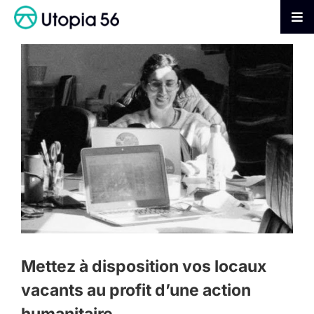
Passer
au
Tog
contenu
Nav
AGIR
S’INFORMER
ADHÉRER
FAIRE UN DON
Mettez à disposition vos locaux
vacants au profit d’une action